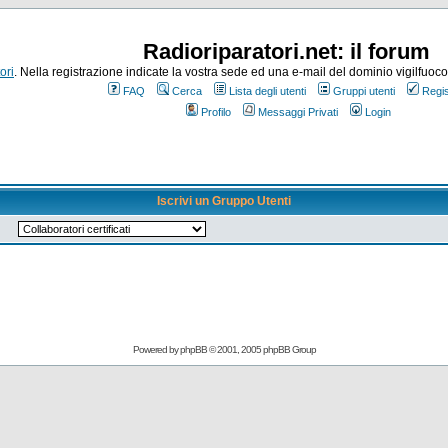
Radioriparatori.net: il forum
ori
. Nella registrazione indicate la vostra sede ed una e-mail del dominio vigilfuoco.it
FAQ
Cerca
Lista degli utenti
Gruppi utenti
Regis
Profilo
Messaggi Privati
Login
Iscrivi un Gruppo Utenti
Powered by
phpBB
© 2001, 2005 phpBB Group