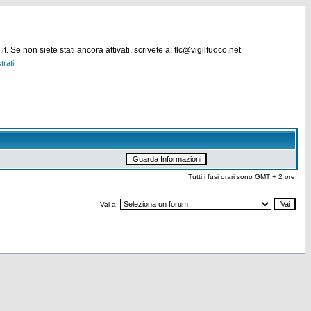
. Se non siete stati ancora attivati, scrivete a: tlc@vigilfuoco.net
trati
Tutti i fusi orari sono GMT + 2 ore
Vai a: