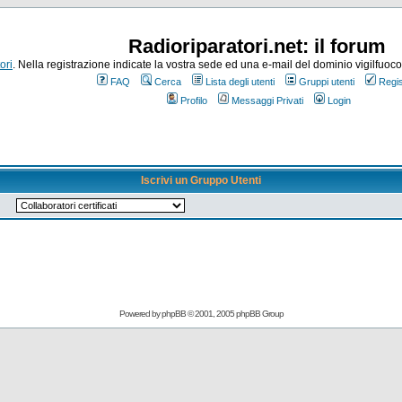
Radioriparatori.net: il forum
ori
. Nella registrazione indicate la vostra sede ed una e-mail del dominio vigilfuoco.it
FAQ
Cerca
Lista degli utenti
Gruppi utenti
Regis
Profilo
Messaggi Privati
Login
Iscrivi un Gruppo Utenti
Powered by
phpBB
© 2001, 2005 phpBB Group