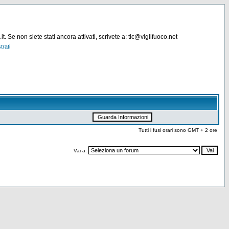
. Se non siete stati ancora attivati, scrivete a: tlc@vigilfuoco.net
trati
Tutti i fusi orari sono GMT + 2 ore
Vai a: