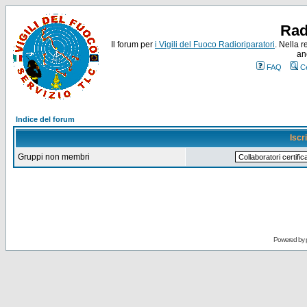
Rad
Il forum per
i Vigili del Fuoco Radioriparatori
. Nella r
an
FAQ
C
Indice del forum
Iscr
Gruppi non membri
Powered by