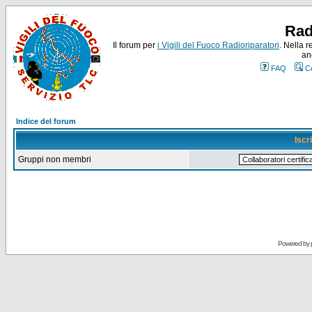
Rad
Il forum per
i Vigili del Fuoco Radioriparatori
. Nella r
an
FAQ
C
Indice del forum
Iscr
Gruppi non membri
Powered by