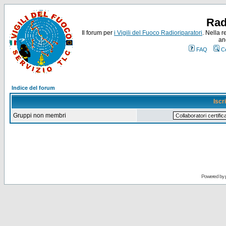
Rad
Il forum per
i Vigili del Fuoco Radioriparatori
. Nella r
an
FAQ
C
Indice del forum
Iscr
Gruppi non membri
Powered by