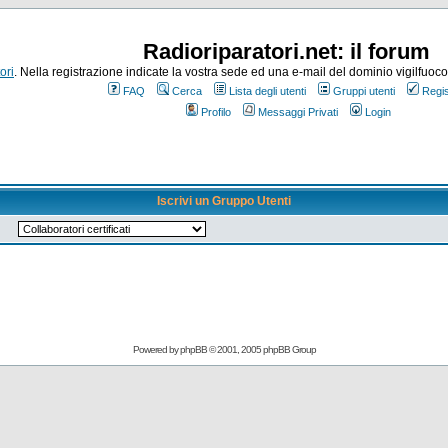
Radioriparatori.net: il forum
ori
. Nella registrazione indicate la vostra sede ed una e-mail del dominio vigilfuoco.it
FAQ
Cerca
Lista degli utenti
Gruppi utenti
Regis
Profilo
Messaggi Privati
Login
Iscrivi un Gruppo Utenti
Powered by
phpBB
© 2001, 2005 phpBB Group