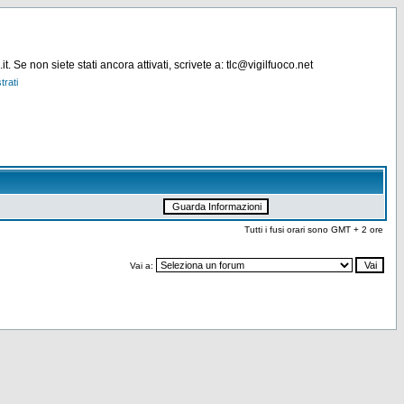
. Se non siete stati ancora attivati, scrivete a: tlc@vigilfuoco.net
trati
Tutti i fusi orari sono GMT + 2 ore
Vai a: