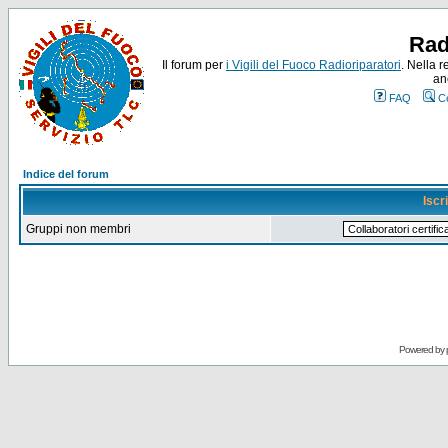
Rad
Il forum per
i Vigili del Fuoco Radioriparatori
. Nella r
an
FAQ
C
Indice del forum
Iscr
Gruppi non membri
Powered by