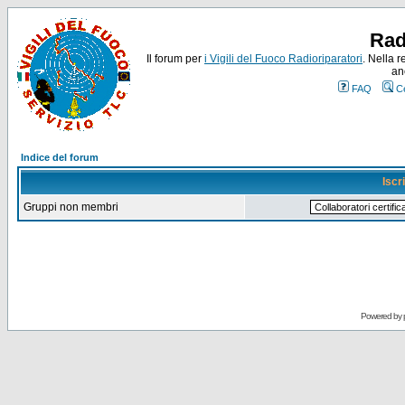
Rad
Il forum per
i Vigili del Fuoco Radioriparatori
. Nella r
an
FAQ
C
Indice del forum
Iscr
Gruppi non membri
Powered by