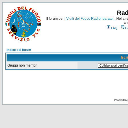
Rad
Il forum per
i Vigili del Fuoco Radioriparatori
. Nella r
an
FAQ
C
Indice del forum
Iscr
Gruppi non membri
Powered by