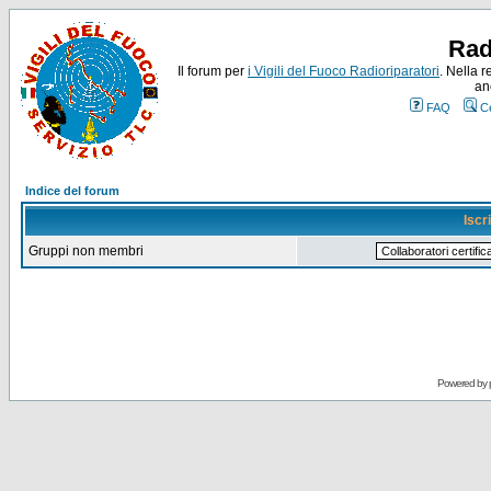
Rad
Il forum per
i Vigili del Fuoco Radioriparatori
. Nella r
an
FAQ
C
Indice del forum
Iscr
Gruppi non membri
Powered by