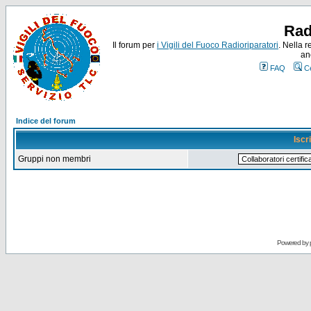
Rad
Il forum per
i Vigili del Fuoco Radioriparatori
. Nella r
an
FAQ
C
Indice del forum
Iscr
Gruppi non membri
Powered by