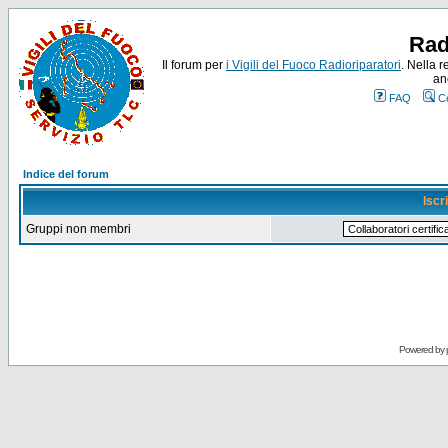
Rad
Il forum per
i Vigili del Fuoco Radioriparatori
. Nella r
an
FAQ
C
Indice del forum
Iscr
Gruppi non membri
Powered by