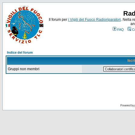
Rad
Il forum per
i Vigili del Fuoco Radioriparatori
. Nella r
an
FAQ
C
Indice del forum
Iscr
Gruppi non membri
Powered by