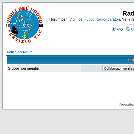
Rad
Il forum per
i Vigili del Fuoco Radioriparatori
. Nella r
an
FAQ
C
Indice del forum
Iscr
Gruppi non membri
Powered by