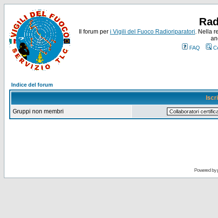
Rad
Il forum per
i Vigili del Fuoco Radioriparatori
. Nella r
an
FAQ
C
Indice del forum
Iscr
Gruppi non membri
Powered by