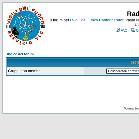
Rad
Il forum per
i Vigili del Fuoco Radioriparatori
. Nella r
an
FAQ
C
Indice del forum
Iscr
Gruppi non membri
Powered by