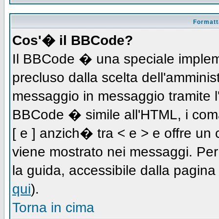
Formatta
Cos'� il BBCode?
Il BBCode � una speciale impleme
precluso dalla scelta dell'amminist
messaggio in messaggio tramite l'
BBCode � simile all'HTML, i coma
[ e ] anzich� tra < e > e offre u
viene mostrato nei messaggi. Per
la guida, accessibile dalla pagin
qui
).
Torna in cima