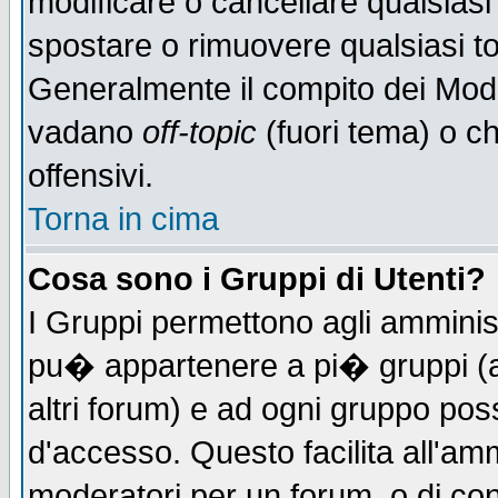
modificare o cancellare qualsiasi
spostare o rimuovere qualsiasi t
Generalmente il compito dei Moder
vadano
off-topic
(fuori tema) o c
offensivi.
Torna in cima
Cosa sono i Gruppi di Utenti?
I Gruppi permettono agli amministr
pu� appartenere a pi� gruppi (a 
altri forum) e ad ogni gruppo poss
d'accesso. Questo facilita all'amm
moderatori per un forum, o di co