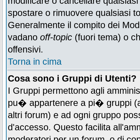
modificare o cancellare qualsiasi
spostare o rimuovere qualsiasi t
Generalmente il compito dei Moder
vadano
off-topic
(fuori tema) o c
offensivi.
Torna in cima
Cosa sono i Gruppi di Utenti?
I Gruppi permettono agli amministr
pu� appartenere a pi� gruppi (a 
altri forum) e ad ogni gruppo poss
d'accesso. Questo facilita all'amm
moderatori per un forum, o di co