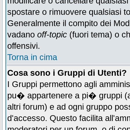
modificare o cancellare qualsiasi
spostare o rimuovere qualsiasi t
Generalmente il compito dei Moder
vadano
off-topic
(fuori tema) o c
offensivi.
Torna in cima
Cosa sono i Gruppi di Utenti?
I Gruppi permettono agli amministr
pu� appartenere a pi� gruppi (a 
altri forum) e ad ogni gruppo poss
d'accesso. Questo facilita all'amm
moderatori per un forum, o di co