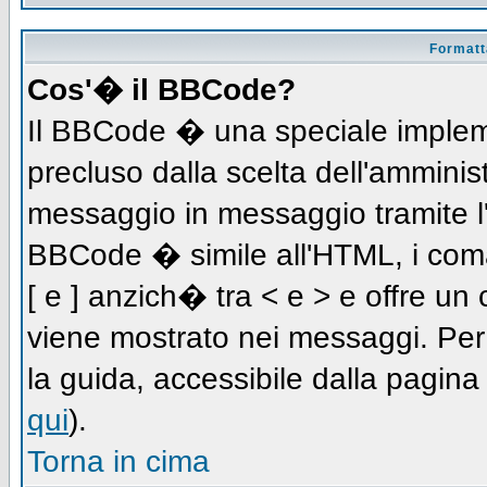
Formatta
Cos'� il BBCode?
Il BBCode � una speciale impleme
precluso dalla scelta dell'amminist
messaggio in messaggio tramite l'
BBCode � simile all'HTML, i coma
[ e ] anzich� tra < e > e offre u
viene mostrato nei messaggi. Per
la guida, accessibile dalla pagin
qui
).
Torna in cima