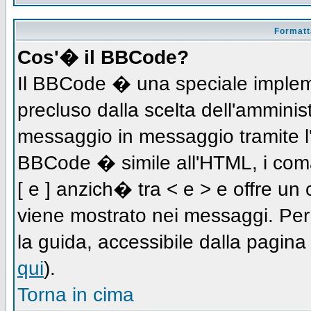
Formatta
Cos'� il BBCode?
Il BBCode � una speciale impleme
precluso dalla scelta dell'amminist
messaggio in messaggio tramite l'
BBCode � simile all'HTML, i coma
[ e ] anzich� tra < e > e offre u
viene mostrato nei messaggi. Per
la guida, accessibile dalla pagin
qui
).
Torna in cima