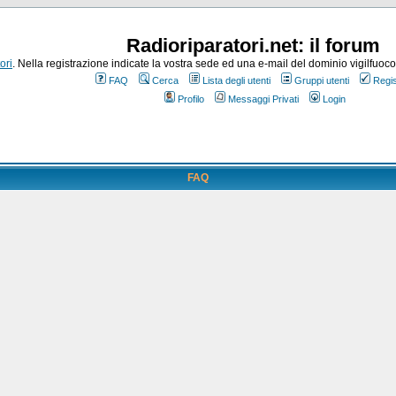
Radioriparatori.net: il forum
ori
. Nella registrazione indicate la vostra sede ed una e-mail del dominio vigilfuoco.it
FAQ
Cerca
Lista degli utenti
Gruppi utenti
Regis
Profilo
Messaggi Privati
Login
FAQ