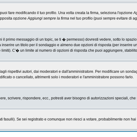
i fare modificando il tuo profilo. Una volta creata la firma, seleziona l'opzione
Ag
'apposita opzione
Aggiungi sempre la firma
nel tuo profilo (puoi sempre evitare di 
il primo messaggio di un topic, se ti � permesso) dovresti vedere, sotto lo spazio 
ta inserire un titolo per il sondaggio e almeno due opzioni di risposta (per inserire u
 limiti). C'� un limite al numero di opzioni di risposta che puoi aggiungere, stabilit
li rispettivi autori, dai moderatori e dall'amministratore. Per modificare un sonda
cato o cancellato, altrimenti solo i moderatori e l'amministratore possono farlo.
gere, scrivere, rispondere, ecc., potresti aver bisogno di autorizzazioni speciali, c
ti fasulli). Se sei registrato e comunque non riesci a votare, probabilmente non hai i 