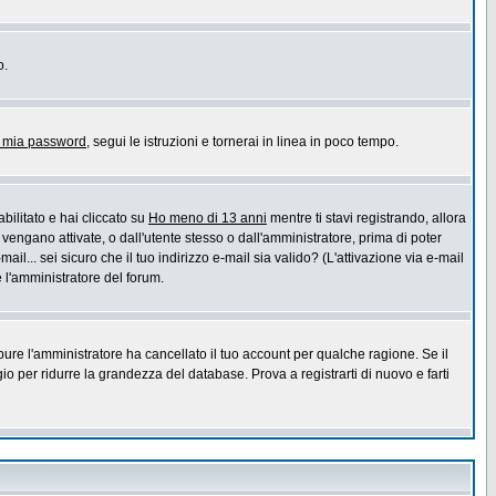
o.
a mia password
, segui le istruzioni e tornerai in linea in poco tempo.
bilitato e hai cliccato su
Ho meno di 13 anni
mentre ti stavi registrando, allora
 vengano attivate, o dall'utente stesso o dall'amministratore, prima di poter
ail... sei sicuro che il tuo indirizzo e-mail sia valido? (L'attivazione via e-mail
e l'amministratore del forum.
pure l'amministratore ha cancellato il tuo account per qualche ragione. Se il
 per ridurre la grandezza del database. Prova a registrarti di nuovo e farti