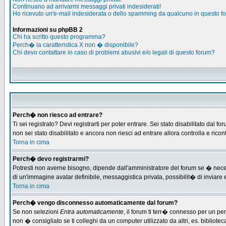
Continuano ad arrivarmi messaggi privati indesiderati!
Ho ricevuto un'e-mail indesiderata o dello spamming da qualcuno in questo f
Informazioni su phpBB 2
Chi ha scritto questo programma?
Perch� la caratteristica X non � disponibile?
Chi devo contattare in caso di problemi abusivi e/o legali di questo forum?
Perch� non riesco ad entrare?
Ti sei registrato? Devi registrarti per poter entrare. Sei stato disabilitato d
non sei stato disabilitato e ancora non riesci ad entrare allora controlla e ric
Torna in cima
Perch� devo registrarmi?
Potresti non averne bisogno, dipende dall'amministratore del forum se � necess
di un'immagine avatar definibile, messaggistica privata, possibilit� di inviare e
Torna in cima
Perch� vengo disconnesso automaticamente dal forum?
Se non selezioni
Entra automaticamente
, il forum ti terr� connesso per un pe
non � consigliato se ti colleghi da un computer utilizzato da altri, es. bibliotec