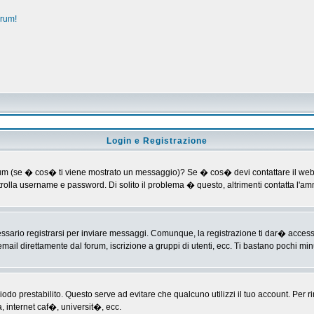
orum!
Login e Registrazione
al forum (se � cos� ti viene mostrato un messaggio)? Se � cos� devi contattare il web
ontrolla username e password. Di solito il problema � questo, altrimenti contatta l'
ario registrarsi per inviare messaggi. Comunque, la registrazione ti dar� accesso ad
mail direttamente dal forum, iscrizione a gruppi di utenti, ecc. Ti bastano pochi minu
riodo prestabilito. Questo serve ad evitare che qualcuno utilizzi il tuo account. P
a, internet caf�, universit�, ecc.