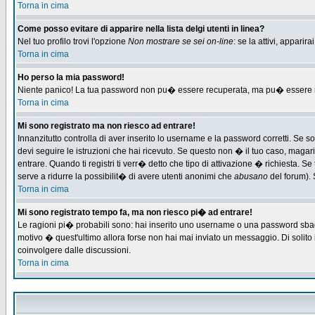
Torna in cima
Come posso evitare di apparire nella lista delgi utenti in linea?
Nel tuo profilo trovi l'opzione
Non mostrare se sei on-line
: se la attivi, appari
Torna in cima
Ho perso la mia password!
Niente panico! La tua password non pu� essere recuperata, ma pu� essere re-
Torna in cima
Mi sono registrato ma non riesco ad entrare!
Innanzitutto controlla di aver inserito lo username e la password corretti. Se 
devi seguire le istruzioni che hai ricevuto. Se questo non � il tuo caso, magari 
entrare. Quando ti registri ti verr� detto che tipo di attivazione � richiesta. Se 
serve a ridurre la possibilit� di avere utenti anonimi che
abusano
del forum). 
Torna in cima
Mi sono registrato tempo fa, ma non riesco pi� ad entrare!
Le ragioni pi� probabili sono: hai inserito uno username o una password sbagliat
motivo � quest'ultimo allora forse non hai mai inviato un messaggio. Di solito
coinvolgere dalle discussioni.
Torna in cima