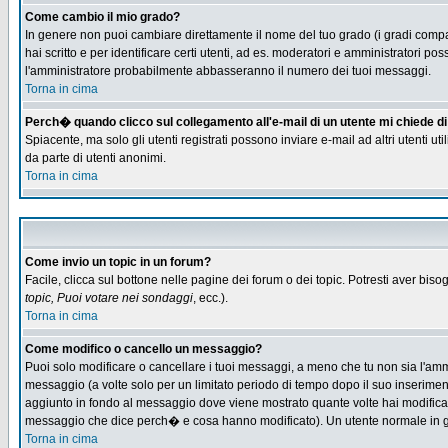
Come cambio il mio grado?
In genere non puoi cambiare direttamente il nome del tuo grado (i gradi compaio
hai scritto e per identificare certi utenti, ad es. moderatori e amministratori
l'amministratore probabilmente abbasseranno il numero dei tuoi messaggi.
Torna in cima
Perch� quando clicco sul collegamento all'e-mail di un utente mi chiede di f
Spiacente, ma solo gli utenti registrati possono inviare e-mail ad altri utenti u
da parte di utenti anonimi.
Torna in cima
Come invio un topic in un forum?
Facile, clicca sul bottone nelle pagine dei forum o dei topic. Potresti aver biso
topic, Puoi votare nei sondaggi
, ecc.).
Torna in cima
Come modifico o cancello un messaggio?
Puoi solo modificare o cancellare i tuoi messaggi, a meno che tu non sia l'am
messaggio (a volte solo per un limitato periodo di tempo dopo il suo inserime
aggiunto in fondo al messaggio dove viene mostrato quante volte hai modific
messaggio che dice perch� e cosa hanno modificato). Un utente normale in
Torna in cima