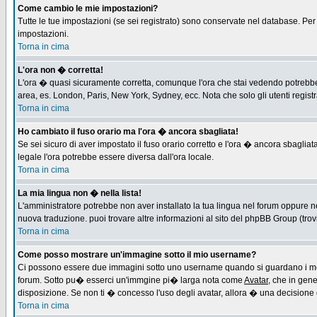
Come cambio le mie impostazioni?
Tutte le tue impostazioni (se sei registrato) sono conservate nel database. Per m
impostazioni.
Torna in cima
L'ora non � corretta!
L'ora � quasi sicuramente corretta, comunque l'ora che stai vedendo potrebbe es
area, es. London, Paris, New York, Sydney, ecc. Nota che solo gli utenti regist
Torna in cima
Ho cambiato il fuso orario ma l'ora � ancora sbagliata!
Se sei sicuro di aver impostato il fuso orario corretto e l'ora � ancora sbagliat
legale l'ora potrebbe essere diversa dall'ora locale.
Torna in cima
La mia lingua non � nella lista!
L'amministratore potrebbe non aver installato la tua lingua nel forum oppure ne
nuova traduzione. puoi trovare altre informazioni al sito del phpBB Group (trovi 
Torna in cima
Come posso mostrare un'immagine sotto il mio username?
Ci possono essere due immagini sotto uno username quando si guardano i messa
forum. Sotto pu� esserci un'immgine pi� larga nota come
Avatar
, che in gen
disposizione. Se non ti � concesso l'uso degli avatar, allora � una decisione d
Torna in cima