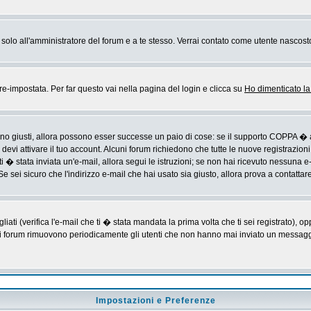
rai solo all'amministratore del forum e a te stesso. Verrai contato come utente nascost
impostata. Per far questo vai nella pagina del login e clicca su
Ho dimenticato l
sono giusti, allora possono esser successe un paio di cose: se il supporto COPPA � a
devi attivare il tuo account. Alcuni forum richiedono che tutte le nuove registrazioni
ti � stata inviata un'e-mail, allora segui le istruzioni; se non hai ricevuto nessuna e-m
Se sei sicuro che l'indirizzo e-mail che hai usato sia giusto, allora prova a contattar
i (verifica l'e-mail che ti � stata mandata la prima volta che ti sei registrato), op
 i forum rimuovono periodicamente gli utenti che non hanno mai inviato un messaggio
Impostazioni e Preferenze