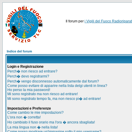
Il forum per
i Vigili del Fuoco Radioriparat
Indice del forum
Login e Registrazione
Perch� non riesco ad entrare?
Perch� devo registrarmi?
Perch� vengo disconnesso automaticamente dal forum?
Come posso evitare di apparire nella lista delgi utenti in linea?
Ho perso la mia password!
Mi sono registrato ma non riesco ad entrare!
Mi sono registrato tempo fa, ma non riesco pi� ad entrare!
Impostazioni e Preferenze
Come cambio le mie impostazioni?
L'ora non � corretta!
Ho cambiato il fuso orario ma l'ora � ancora sbagliata!
La mia lingua non � nella lista!
Come posso mostrare un'immagine sotto il mio username?