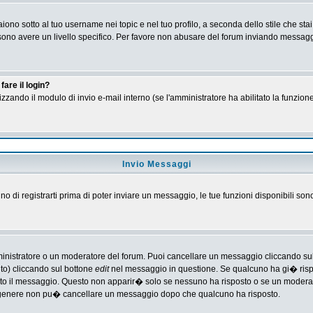
no sotto al tuo username nei topic e nel tuo profilo, a seconda dello stile che stai
 possono avere un livello specifico. Per favore non abusare del forum inviando messa
are il login?
tilizzando il modulo di invio e-mail interno (se l'amministratore ha abilitato la funzi
Invio Messaggi
gno di registrarti prima di poter inviare un messaggio, le tue funzioni disponibili son
ministratore o un moderatore del forum. Puoi cancellare un messaggio cliccando su
nto) cliccando sul bottone
edit
nel messaggio in questione. Se qualcuno ha gi� rispos
ato il messaggio. Questo non apparir� solo se nessuno ha risposto o se un moderat
 genere non pu� cancellare un messaggio dopo che qualcuno ha risposto.