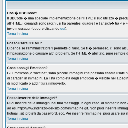
Cos'� il BBCode?
Il BBCode � una speciale implementazione dell'HTML; il suo utilizzo � preclus
all'HTML, i comandi sono racchiusi tra parentesi quadre [ e ] anzich� tra < e
invio messaggi (oppure cliccando
qui
).
Torna in cima
Posso usare l'HTML?
Dipende se l'amministratore ti permette di farlo. Se ti � permesso, ci sono 
l'impaginazione o causare altri problemi. Se l'HTML � abilitato, puoi sempre di
Torna in cima
Cosa sono gli Emoticon?
Gli Emoticons, o "faccine", sono piccole immagini che possono essere usate per
di caratteri in immagini. La lista completa degli emoticon � visibile nella p
di modificarlo o addirittura rimuoverlo.
Torna in cima
Posso inserire delle immagini?
Puoi inserire delle immagini nei tuoi messaggi. In ogni caso, al momento non 
ad es. http://www.indirizzo-del-sito.com/immagine.gif. Non puoi inserire immag
hotmail, siti protetti da password, ecc. Per inserire l'immagine, puoi usare s
Torna in cima