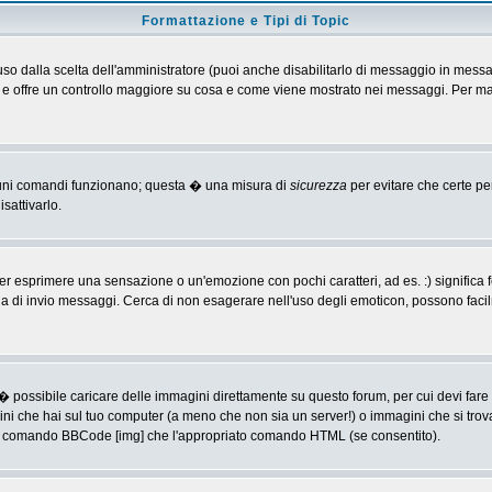
Formattazione e Tipi di Topic
o dalla scelta dell'amministratore (puoi anche disabilitarlo di messaggio in messa
 > e offre un controllo maggiore su cosa e come viene mostrato nei messaggi. Per ma
alcuni comandi funzionano; questa � una misura di
sicurezza
per evitare che certe p
sattivarlo.
 esprimere una sensazione o un'emozione con pochi caratteri, ad es. :) significa fe
agina di invio messaggi. Cerca di non esagerare nell'uso degli emoticon, possono f
� possibile caricare delle immagini direttamente su questo forum, per cui devi fa
ini che hai sul tuo computer (a meno che non sia un server!) o immagini che si trov
ia il comando BBCode [img] che l'appropriato comando HTML (se consentito).