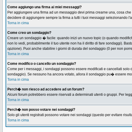
Come aggiungo una firma ai miei messaggi?
Per aggiungere una firma ad un messaggio devi prima crearne una, cosa che puo
decidere di aggiungere sempre la firma a tutti i tuoi messaggi selezionando l
Torna in cima
Come creo un sondaggio?
Creare un sondaggio � facile: quando inizi un nuovo topic (o quando modifichi 
non lo vedi, probabilmente il tuo utente non ha il diritto di fare sondaggi). Bas
opzione
). Puoi anche stabilire i giorni di durata del sondaggio (0 per non porre
Torna in cima
Come modifico o cancello un sondaggio?
Come per i messaggi, i sondaggi possono essere modificati e cancellati solo dag
sondaggio). Se nessuno ha ancora votato, allora il sondaggio pu� essere modifi
Torna in cima
Perch� non riesco ad accedere ad un forum?
Alcuni forum potrebbero essere riservati a determinati utenti o gruppi. Per leg
Torna in cima
Perch� non posso votare nei sondaggi?
Solo gli utenti registrati possono votare nei sondaggi (questo per evitare risulta
Torna in cima