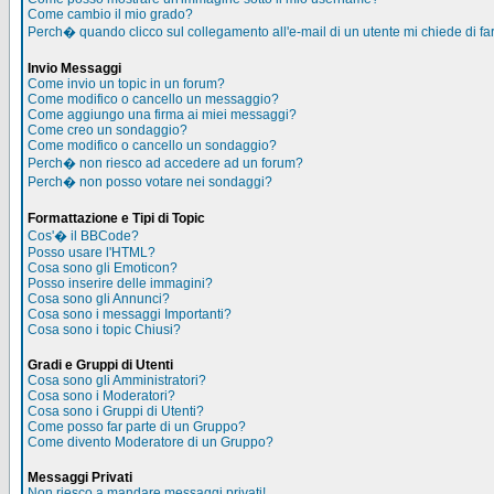
Come cambio il mio grado?
Perch� quando clicco sul collegamento all'e-mail di un utente mi chiede di far
Invio Messaggi
Come invio un topic in un forum?
Come modifico o cancello un messaggio?
Come aggiungo una firma ai miei messaggi?
Come creo un sondaggio?
Come modifico o cancello un sondaggio?
Perch� non riesco ad accedere ad un forum?
Perch� non posso votare nei sondaggi?
Formattazione e Tipi di Topic
Cos'� il BBCode?
Posso usare l'HTML?
Cosa sono gli Emoticon?
Posso inserire delle immagini?
Cosa sono gli Annunci?
Cosa sono i messaggi Importanti?
Cosa sono i topic Chiusi?
Gradi e Gruppi di Utenti
Cosa sono gli Amministratori?
Cosa sono i Moderatori?
Cosa sono i Gruppi di Utenti?
Come posso far parte di un Gruppo?
Come divento Moderatore di un Gruppo?
Messaggi Privati
Non riesco a mandare messaggi privati!