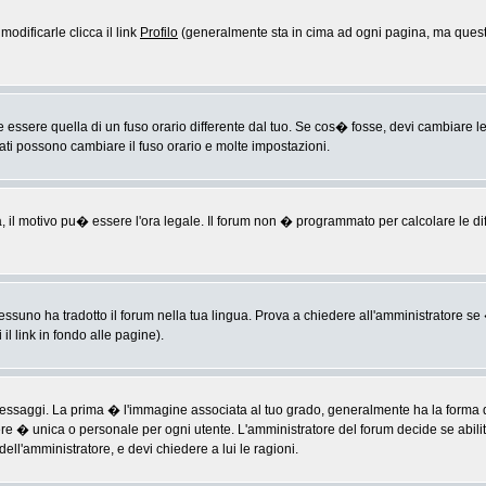
odificarle clicca il link
Profilo
(generalmente sta in cima ad ogni pagina, ma questo
sere quella di un fuso orario differente dal tuo. Se cos� fosse, devi cambiare le im
rati possono cambiare il fuso orario e molte impostazioni.
a, il motivo pu� essere l'ora legale. Il forum non � programmato per calcolare le diff
ssuno ha tradotto il forum nella tua lingua. Prova a chiedere all'amministratore se �
il link in fondo alle pagine).
ggi. La prima � l'immagine associata al tuo grado, generalmente ha la forma di ste
ere � unica o personale per ogni utente. L'amministratore del forum decide se abili
ell'amministratore, e devi chiedere a lui le ragioni.