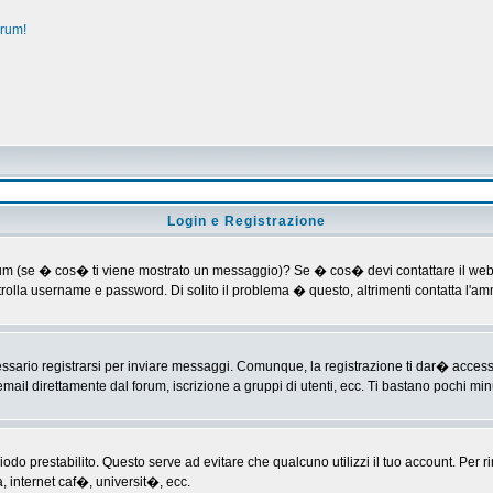
orum!
Login e Registrazione
al forum (se � cos� ti viene mostrato un messaggio)? Se � cos� devi contattare il web
ontrolla username e password. Di solito il problema � questo, altrimenti contatta l'
ario registrarsi per inviare messaggi. Comunque, la registrazione ti dar� accesso ad
mail direttamente dal forum, iscrizione a gruppi di utenti, ecc. Ti bastano pochi minu
riodo prestabilito. Questo serve ad evitare che qualcuno utilizzi il tuo account. P
a, internet caf�, universit�, ecc.