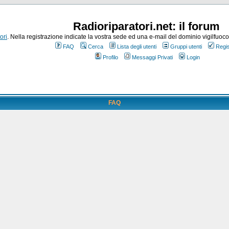
Radioriparatori.net: il forum
ori
. Nella registrazione indicate la vostra sede ed una e-mail del dominio vigilfuoco.it
FAQ
Cerca
Lista degli utenti
Gruppi utenti
Regis
Profilo
Messaggi Privati
Login
FAQ