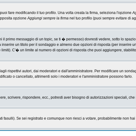
i fare modificando il tuo profilo. Una volta creata la firma, seleziona l'opzione
Ag
'apposita opzione
Aggiungi sempre la firma
nel tuo profilo (puoi sempre evitare di 
il primo messaggio di un topic, se ti � permesso) dovresti vedere, sotto lo spazio 
ta inserire un titolo per il sondaggio e almeno due opzioni di risposta (per inserire u
 limiti). C'� un limite al numero di opzioni di risposta che puoi aggiungere, stabilit
li rispettivi autori, dai moderatori e dall'amministratore. Per modificare un sonda
cato o cancellato, altrimenti solo i moderatori e l'amministratore possono farlo.
gere, scrivere, rispondere, ecc., potresti aver bisogno di autorizzazioni speciali, c
ti fasulli). Se sei registrato e comunque non riesci a votare, probabilmente non hai i 