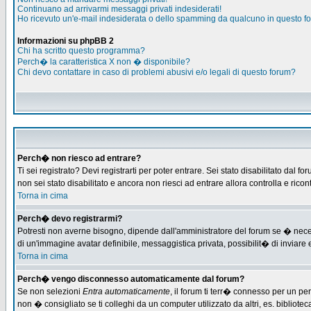
Continuano ad arrivarmi messaggi privati indesiderati!
Ho ricevuto un'e-mail indesiderata o dello spamming da qualcuno in questo f
Informazioni su phpBB 2
Chi ha scritto questo programma?
Perch� la caratteristica X non � disponibile?
Chi devo contattare in caso di problemi abusivi e/o legali di questo forum?
Perch� non riesco ad entrare?
Ti sei registrato? Devi registrarti per poter entrare. Sei stato disabilitato d
non sei stato disabilitato e ancora non riesci ad entrare allora controlla e ric
Torna in cima
Perch� devo registrarmi?
Potresti non averne bisogno, dipende dall'amministratore del forum se � necess
di un'immagine avatar definibile, messaggistica privata, possibilit� di inviare e
Torna in cima
Perch� vengo disconnesso automaticamente dal forum?
Se non selezioni
Entra automaticamente
, il forum ti terr� connesso per un pe
non � consigliato se ti colleghi da un computer utilizzato da altri, es. bibliotec