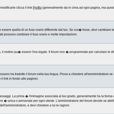
odificarle clicca il link
Profilo
(generalmente sta in cima ad ogni pagina, ma questo
sere quella di un fuso orario differente dal tuo. Se cos� fosse, devi cambiare le im
rati possono cambiare il fuso orario e molte impostazioni.
a, il motivo pu� essere l'ora legale. Il forum non � programmato per calcolare le diff
ssuno ha tradotto il forum nella tua lingua. Prova a chiedere all'amministratore se �
il link in fondo alle pagine).
ggi. La prima � l'immagine associata al tuo grado, generalmente ha la forma di ste
ere � unica o personale per ogni utente. L'amministratore del forum decide se abili
ell'amministratore, e devi chiedere a lui le ragioni.