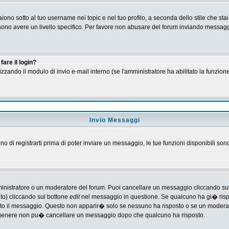
no sotto al tuo username nei topic e nel tuo profilo, a seconda dello stile che stai
 possono avere un livello specifico. Per favore non abusare del forum inviando messa
are il login?
tilizzando il modulo di invio e-mail interno (se l'amministratore ha abilitato la funzi
Invio Messaggi
gno di registrarti prima di poter inviare un messaggio, le tue funzioni disponibili son
ministratore o un moderatore del forum. Puoi cancellare un messaggio cliccando su
nto) cliccando sul bottone
edit
nel messaggio in questione. Se qualcuno ha gi� rispos
ato il messaggio. Questo non apparir� solo se nessuno ha risposto o se un moderat
 genere non pu� cancellare un messaggio dopo che qualcuno ha risposto.