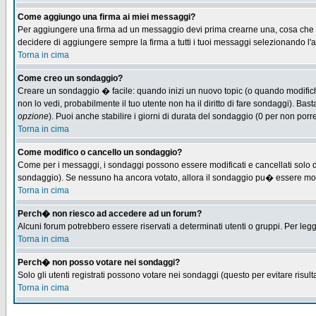
Come aggiungo una firma ai miei messaggi?
Per aggiungere una firma ad un messaggio devi prima crearne una, cosa che puo
decidere di aggiungere sempre la firma a tutti i tuoi messaggi selezionando l
Torna in cima
Come creo un sondaggio?
Creare un sondaggio � facile: quando inizi un nuovo topic (o quando modifichi 
non lo vedi, probabilmente il tuo utente non ha il diritto di fare sondaggi). Bas
opzione
). Puoi anche stabilire i giorni di durata del sondaggio (0 per non porre
Torna in cima
Come modifico o cancello un sondaggio?
Come per i messaggi, i sondaggi possono essere modificati e cancellati solo dag
sondaggio). Se nessuno ha ancora votato, allora il sondaggio pu� essere modifi
Torna in cima
Perch� non riesco ad accedere ad un forum?
Alcuni forum potrebbero essere riservati a determinati utenti o gruppi. Per leg
Torna in cima
Perch� non posso votare nei sondaggi?
Solo gli utenti registrati possono votare nei sondaggi (questo per evitare risulta
Torna in cima