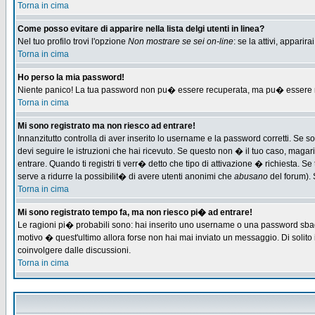
Torna in cima
Come posso evitare di apparire nella lista delgi utenti in linea?
Nel tuo profilo trovi l'opzione
Non mostrare se sei on-line
: se la attivi, appari
Torna in cima
Ho perso la mia password!
Niente panico! La tua password non pu� essere recuperata, ma pu� essere re-
Torna in cima
Mi sono registrato ma non riesco ad entrare!
Innanzitutto controlla di aver inserito lo username e la password corretti. Se 
devi seguire le istruzioni che hai ricevuto. Se questo non � il tuo caso, magari 
entrare. Quando ti registri ti verr� detto che tipo di attivazione � richiesta. Se 
serve a ridurre la possibilit� di avere utenti anonimi che
abusano
del forum). 
Torna in cima
Mi sono registrato tempo fa, ma non riesco pi� ad entrare!
Le ragioni pi� probabili sono: hai inserito uno username o una password sbagliat
motivo � quest'ultimo allora forse non hai mai inviato un messaggio. Di solito
coinvolgere dalle discussioni.
Torna in cima