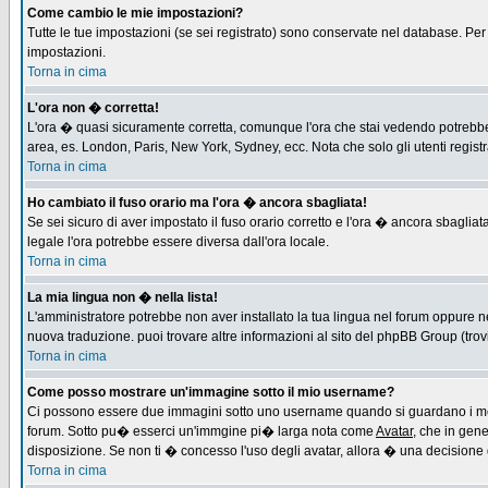
Come cambio le mie impostazioni?
Tutte le tue impostazioni (se sei registrato) sono conservate nel database. Per m
impostazioni.
Torna in cima
L'ora non � corretta!
L'ora � quasi sicuramente corretta, comunque l'ora che stai vedendo potrebbe es
area, es. London, Paris, New York, Sydney, ecc. Nota che solo gli utenti regist
Torna in cima
Ho cambiato il fuso orario ma l'ora � ancora sbagliata!
Se sei sicuro di aver impostato il fuso orario corretto e l'ora � ancora sbagliat
legale l'ora potrebbe essere diversa dall'ora locale.
Torna in cima
La mia lingua non � nella lista!
L'amministratore potrebbe non aver installato la tua lingua nel forum oppure ne
nuova traduzione. puoi trovare altre informazioni al sito del phpBB Group (trovi 
Torna in cima
Come posso mostrare un'immagine sotto il mio username?
Ci possono essere due immagini sotto uno username quando si guardano i messa
forum. Sotto pu� esserci un'immgine pi� larga nota come
Avatar
, che in gen
disposizione. Se non ti � concesso l'uso degli avatar, allora � una decisione d
Torna in cima