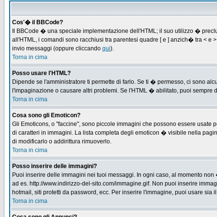
Cos'� il BBCode?
Il BBCode � una speciale implementazione dell'HTML; il suo utilizzo � preclus
all'HTML, i comandi sono racchiusi tra parentesi quadre [ e ] anzich� tra < e
invio messaggi (oppure cliccando
qui
).
Torna in cima
Posso usare l'HTML?
Dipende se l'amministratore ti permette di farlo. Se ti � permesso, ci sono 
l'impaginazione o causare altri problemi. Se l'HTML � abilitato, puoi sempre di
Torna in cima
Cosa sono gli Emoticon?
Gli Emoticons, o "faccine", sono piccole immagini che possono essere usate per
di caratteri in immagini. La lista completa degli emoticon � visibile nella p
di modificarlo o addirittura rimuoverlo.
Torna in cima
Posso inserire delle immagini?
Puoi inserire delle immagini nei tuoi messaggi. In ogni caso, al momento non 
ad es. http://www.indirizzo-del-sito.com/immagine.gif. Non puoi inserire immag
hotmail, siti protetti da password, ecc. Per inserire l'immagine, puoi usare s
Torna in cima