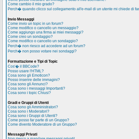
Come cambio il mio grado?
Perch� quando clicco sul collegamento all'e-mail di un utente mi chiede di far
Invio Messaggi
Come invio un topic in un forum?
Come modifico o cancello un messaggio?
Come aggiungo una firma ai miei messaggi?
Come creo un sondaggio?
Come modifico o cancello un sondaggio?
Perch� non riesco ad accedere ad un forum?
Perch� non posso votare nei sondaggi?
Formattazione e Tipi di Topic
Cos'� il BBCode?
Posso usare l'HTML?
Cosa sono gli Emoticon?
Posso inserire delle immagini?
Cosa sono gli Annunci?
Cosa sono i messaggi Importanti?
Cosa sono i topic Chiusi?
Gradi e Gruppi di Utenti
Cosa sono gli Amministratori?
Cosa sono i Moderatori?
Cosa sono i Gruppi di Utenti?
Come posso far parte di un Gruppo?
Come divento Moderatore di un Gruppo?
Messaggi Privati
Non riesco a mandare messaggi privati!