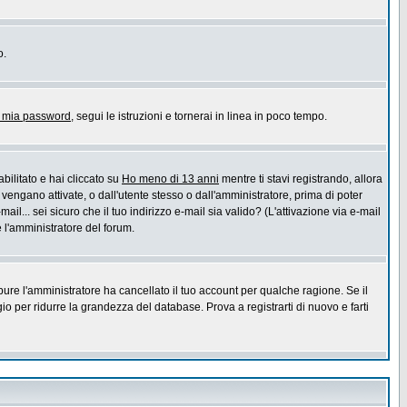
o.
a mia password
, segui le istruzioni e tornerai in linea in poco tempo.
bilitato e hai cliccato su
Ho meno di 13 anni
mentre ti stavi registrando, allora
 vengano attivate, o dall'utente stesso o dall'amministratore, prima di poter
ail... sei sicuro che il tuo indirizzo e-mail sia valido? (L'attivazione via e-mail
e l'amministratore del forum.
pure l'amministratore ha cancellato il tuo account per qualche ragione. Se il
 per ridurre la grandezza del database. Prova a registrarti di nuovo e farti