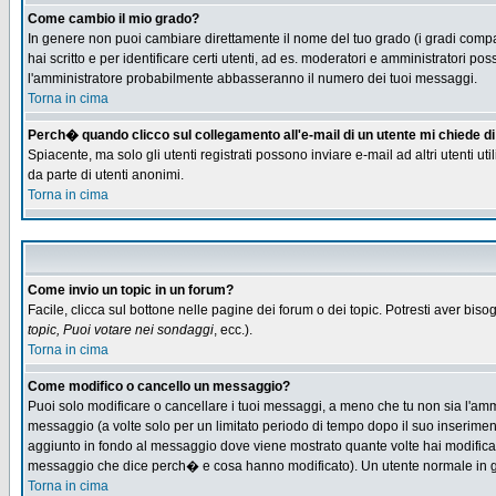
Come cambio il mio grado?
In genere non puoi cambiare direttamente il nome del tuo grado (i gradi compaio
hai scritto e per identificare certi utenti, ad es. moderatori e amministratori
l'amministratore probabilmente abbasseranno il numero dei tuoi messaggi.
Torna in cima
Perch� quando clicco sul collegamento all'e-mail di un utente mi chiede di f
Spiacente, ma solo gli utenti registrati possono inviare e-mail ad altri utenti u
da parte di utenti anonimi.
Torna in cima
Come invio un topic in un forum?
Facile, clicca sul bottone nelle pagine dei forum o dei topic. Potresti aver biso
topic, Puoi votare nei sondaggi
, ecc.).
Torna in cima
Come modifico o cancello un messaggio?
Puoi solo modificare o cancellare i tuoi messaggi, a meno che tu non sia l'am
messaggio (a volte solo per un limitato periodo di tempo dopo il suo inserime
aggiunto in fondo al messaggio dove viene mostrato quante volte hai modific
messaggio che dice perch� e cosa hanno modificato). Un utente normale in
Torna in cima