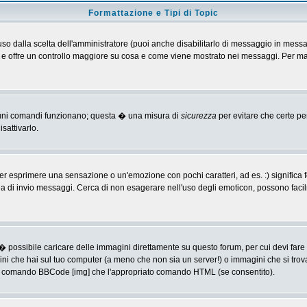
Formattazione e Tipi di Topic
o dalla scelta dell'amministratore (puoi anche disabilitarlo di messaggio in messa
 > e offre un controllo maggiore su cosa e come viene mostrato nei messaggi. Per ma
alcuni comandi funzionano; questa � una misura di
sicurezza
per evitare che certe p
sattivarlo.
 esprimere una sensazione o un'emozione con pochi caratteri, ad es. :) significa fe
agina di invio messaggi. Cerca di non esagerare nell'uso degli emoticon, possono f
� possibile caricare delle immagini direttamente su questo forum, per cui devi fa
ini che hai sul tuo computer (a meno che non sia un server!) o immagini che si trov
ia il comando BBCode [img] che l'appropriato comando HTML (se consentito).