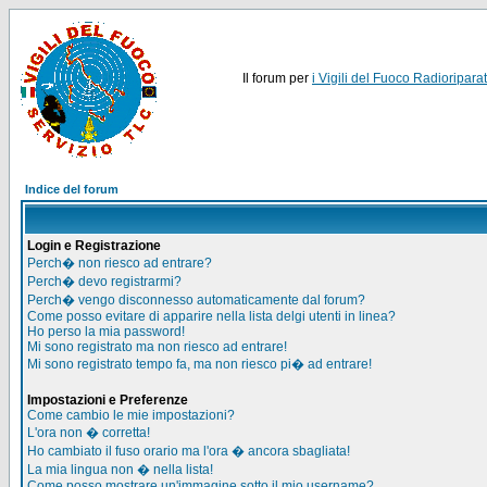
Il forum per
i Vigili del Fuoco Radioriparat
Indice del forum
Login e Registrazione
Perch� non riesco ad entrare?
Perch� devo registrarmi?
Perch� vengo disconnesso automaticamente dal forum?
Come posso evitare di apparire nella lista delgi utenti in linea?
Ho perso la mia password!
Mi sono registrato ma non riesco ad entrare!
Mi sono registrato tempo fa, ma non riesco pi� ad entrare!
Impostazioni e Preferenze
Come cambio le mie impostazioni?
L'ora non � corretta!
Ho cambiato il fuso orario ma l'ora � ancora sbagliata!
La mia lingua non � nella lista!
Come posso mostrare un'immagine sotto il mio username?