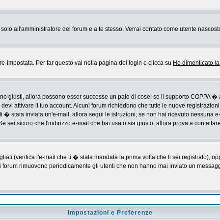
rai solo all'amministratore del forum e a te stesso. Verrai contato come utente nascost
impostata. Per far questo vai nella pagina del login e clicca su
Ho dimenticato l
sono giusti, allora possono esser successe un paio di cose: se il supporto COPPA � a
devi attivare il tuo account. Alcuni forum richiedono che tutte le nuove registrazioni
ti � stata inviata un'e-mail, allora segui le istruzioni; se non hai ricevuto nessuna e-m
Se sei sicuro che l'indirizzo e-mail che hai usato sia giusto, allora prova a contattar
i (verifica l'e-mail che ti � stata mandata la prima volta che ti sei registrato), op
 i forum rimuovono periodicamente gli utenti che non hanno mai inviato un messaggio
Impostazioni e Preferenze