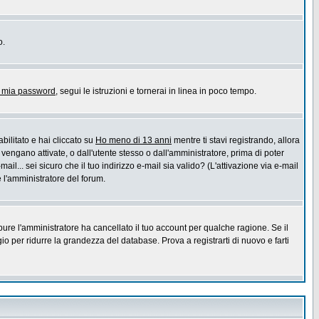
o.
a mia password
, segui le istruzioni e tornerai in linea in poco tempo.
bilitato e hai cliccato su
Ho meno di 13 anni
mentre ti stavi registrando, allora
 vengano attivate, o dall'utente stesso o dall'amministratore, prima di poter
ail... sei sicuro che il tuo indirizzo e-mail sia valido? (L'attivazione via e-mail
e l'amministratore del forum.
pure l'amministratore ha cancellato il tuo account per qualche ragione. Se il
 per ridurre la grandezza del database. Prova a registrarti di nuovo e farti