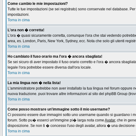
Come cambio le mie impostazioni?
Tutte le tue impostazioni (se sei registrato) sono conservate nel database. Per m
impostazioni.
Torna in cima
L'ora non � corretta!
L'ora � quasi sicuramente corretta, comunque l'ora che stai vedendo potrebbe es
area, es. London, Paris, New York, Sydney, ecc. Nota che solo gli utenti regist
Torna in cima
Ho cambiato il fuso orario ma l'ora � ancora sbagliata!
Se sei sicuro di aver impostato il fuso orario corretto e l'ora � ancora sbagliat
legale l'ora potrebbe essere diversa dall'ora locale.
Torna in cima
La mia lingua non � nella lista!
L'amministratore potrebbe non aver installato la tua lingua nel forum oppure ne
nuova traduzione. puoi trovare altre informazioni al sito del phpBB Group (trovi 
Torna in cima
Come posso mostrare un'immagine sotto il mio username?
Ci possono essere due immagini sotto uno username quando si guardano i messa
forum. Sotto pu� esserci un'immgine pi� larga nota come
Avatar
, che in gen
disposizione. Se non ti � concesso l'uso degli avatar, allora � una decisione d
Torna in cima