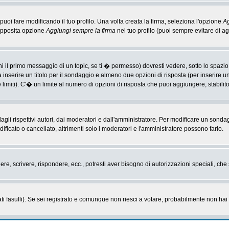
i fare modificando il tuo profilo. Una volta creata la firma, seleziona l'opzione
Ag
'apposita opzione
Aggiungi sempre la firma
nel tuo profilo (puoi sempre evitare di 
il primo messaggio di un topic, se ti � permesso) dovresti vedere, sotto lo spazio 
ta inserire un titolo per il sondaggio e almeno due opzioni di risposta (per inserire u
 limiti). C'� un limite al numero di opzioni di risposta che puoi aggiungere, stabilit
li rispettivi autori, dai moderatori e dall'amministratore. Per modificare un sonda
cato o cancellato, altrimenti solo i moderatori e l'amministratore possono farlo.
gere, scrivere, rispondere, ecc., potresti aver bisogno di autorizzazioni speciali, c
ti fasulli). Se sei registrato e comunque non riesci a votare, probabilmente non hai i 