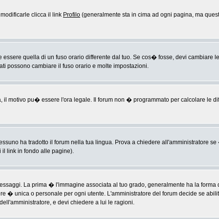
odificarle clicca il link
Profilo
(generalmente sta in cima ad ogni pagina, ma questo
sere quella di un fuso orario differente dal tuo. Se cos� fosse, devi cambiare le im
rati possono cambiare il fuso orario e molte impostazioni.
a, il motivo pu� essere l'ora legale. Il forum non � programmato per calcolare le diff
ssuno ha tradotto il forum nella tua lingua. Prova a chiedere all'amministratore se �
il link in fondo alle pagine).
ggi. La prima � l'immagine associata al tuo grado, generalmente ha la forma di ste
ere � unica o personale per ogni utente. L'amministratore del forum decide se abili
ell'amministratore, e devi chiedere a lui le ragioni.