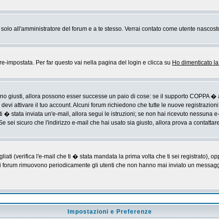
rai solo all'amministratore del forum e a te stesso. Verrai contato come utente nascost
impostata. Per far questo vai nella pagina del login e clicca su
Ho dimenticato l
sono giusti, allora possono esser successe un paio di cose: se il supporto COPPA � a
devi attivare il tuo account. Alcuni forum richiedono che tutte le nuove registrazioni
ti � stata inviata un'e-mail, allora segui le istruzioni; se non hai ricevuto nessuna e-m
Se sei sicuro che l'indirizzo e-mail che hai usato sia giusto, allora prova a contattar
i (verifica l'e-mail che ti � stata mandata la prima volta che ti sei registrato), op
 i forum rimuovono periodicamente gli utenti che non hanno mai inviato un messaggio
Impostazioni e Preferenze