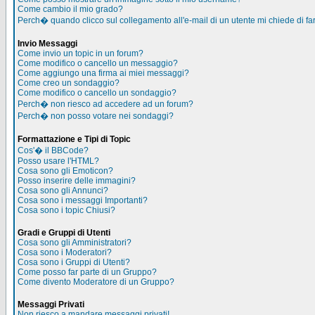
Come cambio il mio grado?
Perch� quando clicco sul collegamento all'e-mail di un utente mi chiede di far
Invio Messaggi
Come invio un topic in un forum?
Come modifico o cancello un messaggio?
Come aggiungo una firma ai miei messaggi?
Come creo un sondaggio?
Come modifico o cancello un sondaggio?
Perch� non riesco ad accedere ad un forum?
Perch� non posso votare nei sondaggi?
Formattazione e Tipi di Topic
Cos'� il BBCode?
Posso usare l'HTML?
Cosa sono gli Emoticon?
Posso inserire delle immagini?
Cosa sono gli Annunci?
Cosa sono i messaggi Importanti?
Cosa sono i topic Chiusi?
Gradi e Gruppi di Utenti
Cosa sono gli Amministratori?
Cosa sono i Moderatori?
Cosa sono i Gruppi di Utenti?
Come posso far parte di un Gruppo?
Come divento Moderatore di un Gruppo?
Messaggi Privati
Non riesco a mandare messaggi privati!