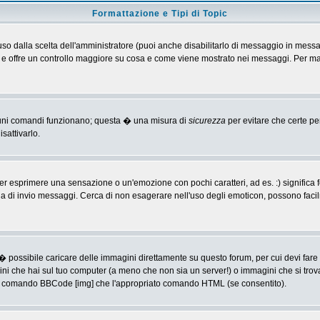
Formattazione e Tipi di Topic
o dalla scelta dell'amministratore (puoi anche disabilitarlo di messaggio in messa
 > e offre un controllo maggiore su cosa e come viene mostrato nei messaggi. Per ma
alcuni comandi funzionano; questa � una misura di
sicurezza
per evitare che certe p
sattivarlo.
 esprimere una sensazione o un'emozione con pochi caratteri, ad es. :) significa fe
agina di invio messaggi. Cerca di non esagerare nell'uso degli emoticon, possono f
� possibile caricare delle immagini direttamente su questo forum, per cui devi fa
ini che hai sul tuo computer (a meno che non sia un server!) o immagini che si trov
ia il comando BBCode [img] che l'appropriato comando HTML (se consentito).