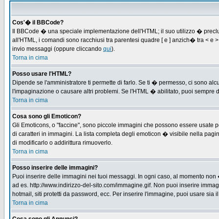
Cos'� il BBCode?
Il BBCode � una speciale implementazione dell'HTML; il suo utilizzo � preclus
all'HTML, i comandi sono racchiusi tra parentesi quadre [ e ] anzich� tra < e
invio messaggi (oppure cliccando
qui
).
Torna in cima
Posso usare l'HTML?
Dipende se l'amministratore ti permette di farlo. Se ti � permesso, ci sono 
l'impaginazione o causare altri problemi. Se l'HTML � abilitato, puoi sempre di
Torna in cima
Cosa sono gli Emoticon?
Gli Emoticons, o "faccine", sono piccole immagini che possono essere usate per
di caratteri in immagini. La lista completa degli emoticon � visibile nella p
di modificarlo o addirittura rimuoverlo.
Torna in cima
Posso inserire delle immagini?
Puoi inserire delle immagini nei tuoi messaggi. In ogni caso, al momento non 
ad es. http://www.indirizzo-del-sito.com/immagine.gif. Non puoi inserire immag
hotmail, siti protetti da password, ecc. Per inserire l'immagine, puoi usare s
Torna in cima