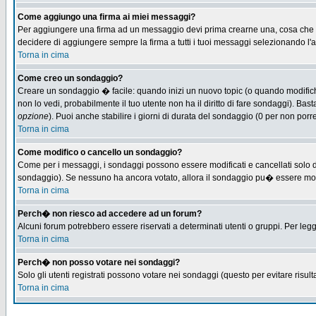
Come aggiungo una firma ai miei messaggi?
Per aggiungere una firma ad un messaggio devi prima crearne una, cosa che puo
decidere di aggiungere sempre la firma a tutti i tuoi messaggi selezionando l
Torna in cima
Come creo un sondaggio?
Creare un sondaggio � facile: quando inizi un nuovo topic (o quando modifichi 
non lo vedi, probabilmente il tuo utente non ha il diritto di fare sondaggi). Bas
opzione
). Puoi anche stabilire i giorni di durata del sondaggio (0 per non porre
Torna in cima
Come modifico o cancello un sondaggio?
Come per i messaggi, i sondaggi possono essere modificati e cancellati solo dag
sondaggio). Se nessuno ha ancora votato, allora il sondaggio pu� essere modifi
Torna in cima
Perch� non riesco ad accedere ad un forum?
Alcuni forum potrebbero essere riservati a determinati utenti o gruppi. Per leg
Torna in cima
Perch� non posso votare nei sondaggi?
Solo gli utenti registrati possono votare nei sondaggi (questo per evitare risulta
Torna in cima