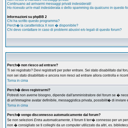
Continuano ad arrivarmi messaggi privati indesiderati!
Ho ricevuto un'e-mail indesiderata o dello spamming da qualcuno in questo f
Informazioni su phpBB 2
Chi ha scritto questo programma?
Perch� la caratteristica X non � disponibile?
Chi devo contattare in caso di problemi abusivi e/o legali di questo forum?
Perch� non riesco ad entrare?
Ti sei registrato? Devi registrarti per poter entrare. Sei stato disabilitato d
non sei stato disabilitato e ancora non riesci ad entrare allora controlla e ric
Torna in cima
Perch� devo registrarmi?
Potresti non averne bisogno, dipende dall'amministratore del forum se � necess
di un'immagine avatar definibile, messaggistica privata, possibilit� di inviare e
Torna in cima
Perch� vengo disconnesso automaticamente dal forum?
Se non selezioni
Entra automaticamente
, il forum ti terr� connesso per un pe
non � consigliato se ti colleghi da un computer utilizzato da altri, es. bibliotec