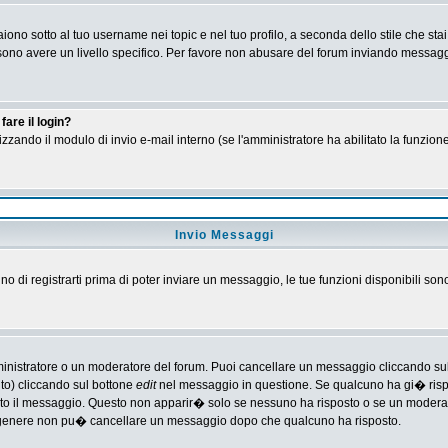
no sotto al tuo username nei topic e nel tuo profilo, a seconda dello stile che stai
 possono avere un livello specifico. Per favore non abusare del forum inviando messa
are il login?
tilizzando il modulo di invio e-mail interno (se l'amministratore ha abilitato la funzi
Invio Messaggi
gno di registrarti prima di poter inviare un messaggio, le tue funzioni disponibili son
ministratore o un moderatore del forum. Puoi cancellare un messaggio cliccando su
nto) cliccando sul bottone
edit
nel messaggio in questione. Se qualcuno ha gi� rispos
ato il messaggio. Questo non apparir� solo se nessuno ha risposto o se un moderat
 genere non pu� cancellare un messaggio dopo che qualcuno ha risposto.