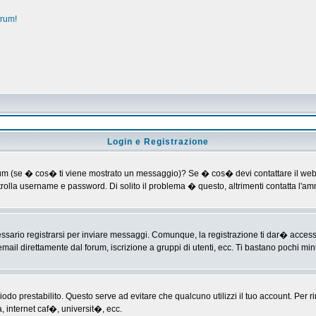
orum!
Login e Registrazione
al forum (se � cos� ti viene mostrato un messaggio)? Se � cos� devi contattare il web
ontrolla username e password. Di solito il problema � questo, altrimenti contatta l'
ario registrarsi per inviare messaggi. Comunque, la registrazione ti dar� accesso ad
mail direttamente dal forum, iscrizione a gruppi di utenti, ecc. Ti bastano pochi minu
riodo prestabilito. Questo serve ad evitare che qualcuno utilizzi il tuo account. P
a, internet caf�, universit�, ecc.