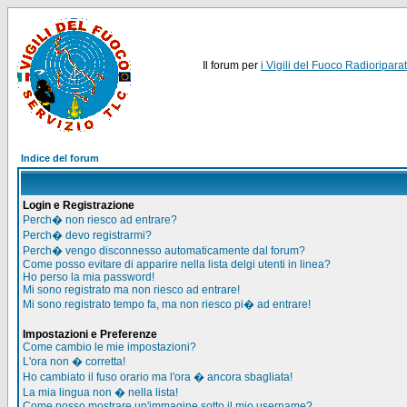
Il forum per
i Vigili del Fuoco Radioriparat
Indice del forum
Login e Registrazione
Perch� non riesco ad entrare?
Perch� devo registrarmi?
Perch� vengo disconnesso automaticamente dal forum?
Come posso evitare di apparire nella lista delgi utenti in linea?
Ho perso la mia password!
Mi sono registrato ma non riesco ad entrare!
Mi sono registrato tempo fa, ma non riesco pi� ad entrare!
Impostazioni e Preferenze
Come cambio le mie impostazioni?
L'ora non � corretta!
Ho cambiato il fuso orario ma l'ora � ancora sbagliata!
La mia lingua non � nella lista!
Come posso mostrare un'immagine sotto il mio username?