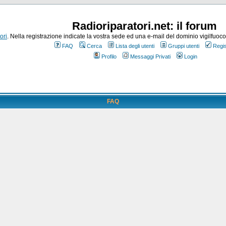
Radioriparatori.net: il forum
ori
. Nella registrazione indicate la vostra sede ed una e-mail del dominio vigilfuoco.it
FAQ
Cerca
Lista degli utenti
Gruppi utenti
Regis
Profilo
Messaggi Privati
Login
FAQ