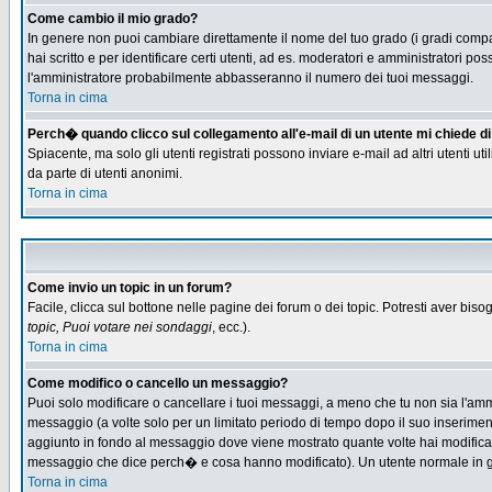
Come cambio il mio grado?
In genere non puoi cambiare direttamente il nome del tuo grado (i gradi compaio
hai scritto e per identificare certi utenti, ad es. moderatori e amministratori
l'amministratore probabilmente abbasseranno il numero dei tuoi messaggi.
Torna in cima
Perch� quando clicco sul collegamento all'e-mail di un utente mi chiede di f
Spiacente, ma solo gli utenti registrati possono inviare e-mail ad altri utenti u
da parte di utenti anonimi.
Torna in cima
Come invio un topic in un forum?
Facile, clicca sul bottone nelle pagine dei forum o dei topic. Potresti aver biso
topic, Puoi votare nei sondaggi
, ecc.).
Torna in cima
Come modifico o cancello un messaggio?
Puoi solo modificare o cancellare i tuoi messaggi, a meno che tu non sia l'am
messaggio (a volte solo per un limitato periodo di tempo dopo il suo inserime
aggiunto in fondo al messaggio dove viene mostrato quante volte hai modific
messaggio che dice perch� e cosa hanno modificato). Un utente normale in
Torna in cima