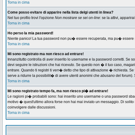
Torna in cima
Come posso evitare di apparire nella lista delgi utenti in linea?
Nel tuo profilo trovi l'opzione
Non mostrare se sei on-line
: se la attivi, appari
Torna in cima
Ho perso la mia password!
Niente panico! La tua password non pu� essere recuperata, ma pu� essere re-
Torna in cima
Mi sono registrato ma non riesco ad entrare!
Innanzitutto controlla di aver inserito lo username e la password corretti. Se 
devi seguire le istruzioni che hai ricevuto. Se questo non � il tuo caso, magari 
entrare. Quando ti registri ti verr� detto che tipo di attivazione � richiesta. Se 
serve a ridurre la possibilit� di avere utenti anonimi che
abusano
del forum). 
Torna in cima
Mi sono registrato tempo fa, ma non riesco pi� ad entrare!
Le ragioni pi� probabili sono: hai inserito uno username o una password sbagliat
motivo � quest'ultimo allora forse non hai mai inviato un messaggio. Di solito
coinvolgere dalle discussioni.
Torna in cima