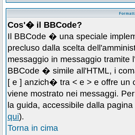
Formatta
Cos'� il BBCode?
Il BBCode � una speciale impleme
precluso dalla scelta dell'amminist
messaggio in messaggio tramite l'
BBCode � simile all'HTML, i coma
[ e ] anzich� tra < e > e offre u
viene mostrato nei messaggi. Per
la guida, accessibile dalla pagin
qui
).
Torna in cima