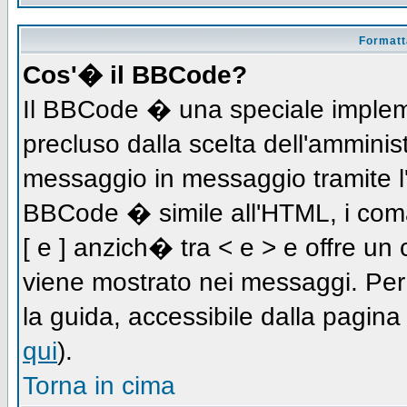
Formatta
Cos'� il BBCode?
Il BBCode � una speciale impleme
precluso dalla scelta dell'amminist
messaggio in messaggio tramite l'
BBCode � simile all'HTML, i coma
[ e ] anzich� tra < e > e offre u
viene mostrato nei messaggi. Per
la guida, accessibile dalla pagin
qui
).
Torna in cima