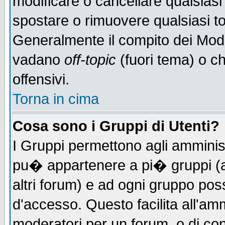
modificare o cancellare qualsiasi
spostare o rimuovere qualsiasi t
Generalmente il compito dei Moder
vadano
off-topic
(fuori tema) o c
offensivi.
Torna in cima
Cosa sono i Gruppi di Utenti?
I Gruppi permettono agli amministr
pu� appartenere a pi� gruppi (a 
altri forum) e ad ogni gruppo poss
d'accesso. Questo facilita all'amm
moderatori per un forum, o di co