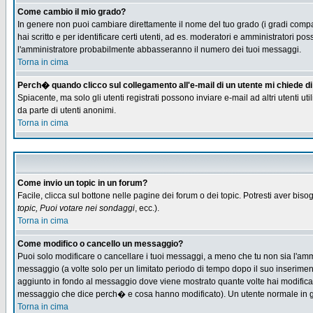
Come cambio il mio grado?
In genere non puoi cambiare direttamente il nome del tuo grado (i gradi compaio
hai scritto e per identificare certi utenti, ad es. moderatori e amministratori
l'amministratore probabilmente abbasseranno il numero dei tuoi messaggi.
Torna in cima
Perch� quando clicco sul collegamento all'e-mail di un utente mi chiede di f
Spiacente, ma solo gli utenti registrati possono inviare e-mail ad altri utenti u
da parte di utenti anonimi.
Torna in cima
Come invio un topic in un forum?
Facile, clicca sul bottone nelle pagine dei forum o dei topic. Potresti aver biso
topic, Puoi votare nei sondaggi
, ecc.).
Torna in cima
Come modifico o cancello un messaggio?
Puoi solo modificare o cancellare i tuoi messaggi, a meno che tu non sia l'am
messaggio (a volte solo per un limitato periodo di tempo dopo il suo inserime
aggiunto in fondo al messaggio dove viene mostrato quante volte hai modific
messaggio che dice perch� e cosa hanno modificato). Un utente normale in
Torna in cima