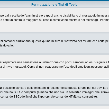
Formattazione e Tipi di Topic
o dalla scelta dell'amministratore (puoi anche disabilitarlo di messaggio in messa
 > e offre un controllo maggiore su cosa e come viene mostrato nei messaggi. Per ma
alcuni comandi funzionano; questa � una misura di
sicurezza
per evitare che certe p
sattivarlo.
 esprimere una sensazione o un'emozione con pochi caratteri, ad es. :) significa fe
agina di invio messaggi. Cerca di non esagerare nell'uso degli emoticon, possono f
� possibile caricare delle immagini direttamente su questo forum, per cui devi fa
ini che hai sul tuo computer (a meno che non sia un server!) o immagini che si trov
ia il comando BBCode [img] che l'appropriato comando HTML (se consentito).