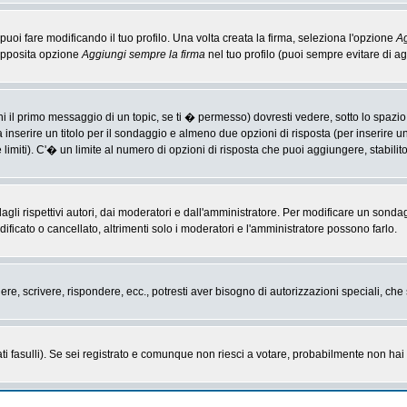
i fare modificando il tuo profilo. Una volta creata la firma, seleziona l'opzione
Ag
'apposita opzione
Aggiungi sempre la firma
nel tuo profilo (puoi sempre evitare di 
il primo messaggio di un topic, se ti � permesso) dovresti vedere, sotto lo spazio 
ta inserire un titolo per il sondaggio e almeno due opzioni di risposta (per inserire u
 limiti). C'� un limite al numero di opzioni di risposta che puoi aggiungere, stabilit
li rispettivi autori, dai moderatori e dall'amministratore. Per modificare un sonda
cato o cancellato, altrimenti solo i moderatori e l'amministratore possono farlo.
gere, scrivere, rispondere, ecc., potresti aver bisogno di autorizzazioni speciali, c
ti fasulli). Se sei registrato e comunque non riesci a votare, probabilmente non hai i 