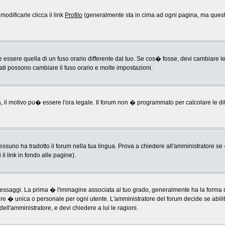
odificarle clicca il link
Profilo
(generalmente sta in cima ad ogni pagina, ma questo
sere quella di un fuso orario differente dal tuo. Se cos� fosse, devi cambiare le im
rati possono cambiare il fuso orario e molte impostazioni.
a, il motivo pu� essere l'ora legale. Il forum non � programmato per calcolare le diff
ssuno ha tradotto il forum nella tua lingua. Prova a chiedere all'amministratore se �
il link in fondo alle pagine).
ggi. La prima � l'immagine associata al tuo grado, generalmente ha la forma di ste
ere � unica o personale per ogni utente. L'amministratore del forum decide se abili
ell'amministratore, e devi chiedere a lui le ragioni.