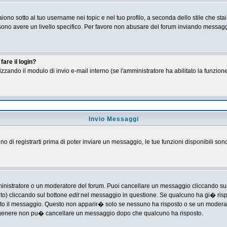
no sotto al tuo username nei topic e nel tuo profilo, a seconda dello stile che stai
 possono avere un livello specifico. Per favore non abusare del forum inviando messa
are il login?
tilizzando il modulo di invio e-mail interno (se l'amministratore ha abilitato la funzi
Invio Messaggi
gno di registrarti prima di poter inviare un messaggio, le tue funzioni disponibili son
ministratore o un moderatore del forum. Puoi cancellare un messaggio cliccando su
nto) cliccando sul bottone
edit
nel messaggio in questione. Se qualcuno ha gi� rispos
ato il messaggio. Questo non apparir� solo se nessuno ha risposto o se un moderat
 genere non pu� cancellare un messaggio dopo che qualcuno ha risposto.