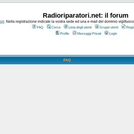
Radioriparatori.net: il forum
ori
. Nella registrazione indicate la vostra sede ed una e-mail del dominio vigilfuoco.it
FAQ
Cerca
Lista degli utenti
Gruppi utenti
Regis
Profilo
Messaggi Privati
Login
FAQ