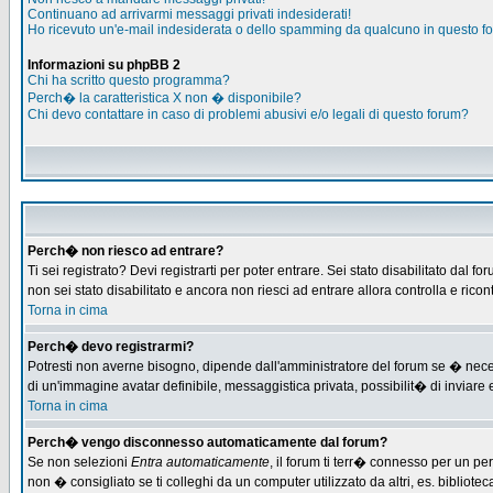
Continuano ad arrivarmi messaggi privati indesiderati!
Ho ricevuto un'e-mail indesiderata o dello spamming da qualcuno in questo f
Informazioni su phpBB 2
Chi ha scritto questo programma?
Perch� la caratteristica X non � disponibile?
Chi devo contattare in caso di problemi abusivi e/o legali di questo forum?
Perch� non riesco ad entrare?
Ti sei registrato? Devi registrarti per poter entrare. Sei stato disabilitato d
non sei stato disabilitato e ancora non riesci ad entrare allora controlla e ric
Torna in cima
Perch� devo registrarmi?
Potresti non averne bisogno, dipende dall'amministratore del forum se � necess
di un'immagine avatar definibile, messaggistica privata, possibilit� di inviare e
Torna in cima
Perch� vengo disconnesso automaticamente dal forum?
Se non selezioni
Entra automaticamente
, il forum ti terr� connesso per un pe
non � consigliato se ti colleghi da un computer utilizzato da altri, es. bibliotec