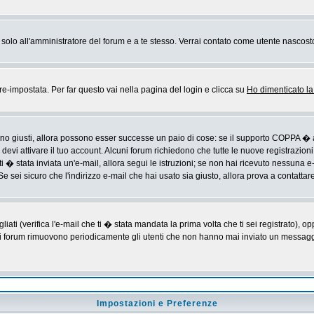
rai solo all'amministratore del forum e a te stesso. Verrai contato come utente nascost
impostata. Per far questo vai nella pagina del login e clicca su
Ho dimenticato l
sono giusti, allora possono esser successe un paio di cose: se il supporto COPPA � a
devi attivare il tuo account. Alcuni forum richiedono che tutte le nuove registrazioni
ti � stata inviata un'e-mail, allora segui le istruzioni; se non hai ricevuto nessuna e-m
Se sei sicuro che l'indirizzo e-mail che hai usato sia giusto, allora prova a contattar
i (verifica l'e-mail che ti � stata mandata la prima volta che ti sei registrato), op
 i forum rimuovono periodicamente gli utenti che non hanno mai inviato un messaggio
Impostazioni e Preferenze