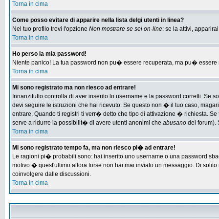
Torna in cima
Come posso evitare di apparire nella lista delgi utenti in linea?
Nel tuo profilo trovi l'opzione
Non mostrare se sei on-line
: se la attivi, appari
Torna in cima
Ho perso la mia password!
Niente panico! La tua password non pu� essere recuperata, ma pu� essere re-
Torna in cima
Mi sono registrato ma non riesco ad entrare!
Innanzitutto controlla di aver inserito lo username e la password corretti. Se 
devi seguire le istruzioni che hai ricevuto. Se questo non � il tuo caso, magari 
entrare. Quando ti registri ti verr� detto che tipo di attivazione � richiesta. Se 
serve a ridurre la possibilit� di avere utenti anonimi che
abusano
del forum). 
Torna in cima
Mi sono registrato tempo fa, ma non riesco pi� ad entrare!
Le ragioni pi� probabili sono: hai inserito uno username o una password sbagliat
motivo � quest'ultimo allora forse non hai mai inviato un messaggio. Di solito
coinvolgere dalle discussioni.
Torna in cima