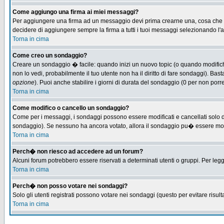
Come aggiungo una firma ai miei messaggi?
Per aggiungere una firma ad un messaggio devi prima crearne una, cosa che puo
decidere di aggiungere sempre la firma a tutti i tuoi messaggi selezionando l
Torna in cima
Come creo un sondaggio?
Creare un sondaggio � facile: quando inizi un nuovo topic (o quando modifichi 
non lo vedi, probabilmente il tuo utente non ha il diritto di fare sondaggi). Bas
opzione
). Puoi anche stabilire i giorni di durata del sondaggio (0 per non porre
Torna in cima
Come modifico o cancello un sondaggio?
Come per i messaggi, i sondaggi possono essere modificati e cancellati solo dag
sondaggio). Se nessuno ha ancora votato, allora il sondaggio pu� essere modifi
Torna in cima
Perch� non riesco ad accedere ad un forum?
Alcuni forum potrebbero essere riservati a determinati utenti o gruppi. Per leg
Torna in cima
Perch� non posso votare nei sondaggi?
Solo gli utenti registrati possono votare nei sondaggi (questo per evitare risulta
Torna in cima