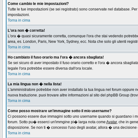
Come cambio le mie impostazioni?
Tutte le tue impostazioni (se sei registrato) sono conservate nel database. Per m
impostazioni.
Torna in cima
L'ora non � corretta!
L'ora � quasi sicuramente corretta, comunque l'ora che stai vedendo potrebbe es
area, es. London, Paris, New York, Sydney, ecc. Nota che solo gli utenti regist
Torna in cima
Ho cambiato il fuso orario ma l'ora � ancora sbagliata!
Se sei sicuro di aver impostato il fuso orario corretto e l'ora � ancora sbagliat
legale l'ora potrebbe essere diversa dall'ora locale.
Torna in cima
La mia lingua non � nella lista!
L'amministratore potrebbe non aver installato la tua lingua nel forum oppure ne
nuova traduzione. puoi trovare altre informazioni al sito del phpBB Group (trovi 
Torna in cima
Come posso mostrare un'immagine sotto il mio username?
Ci possono essere due immagini sotto uno username quando si guardano i messa
forum. Sotto pu� esserci un'immgine pi� larga nota come
Avatar
, che in gen
disposizione. Se non ti � concesso l'uso degli avatar, allora � una decisione d
Torna in cima