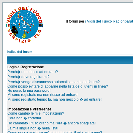
Il forum per
i Vigili del Fuoco Radioriparat
Indice del forum
Login e Registrazione
Perch� non riesco ad entrare?
Perch� devo registrarmi?
Perch� vengo disconnesso automaticamente dal forum?
Come posso evitare di apparire nella lista delgi utenti in linea?
Ho perso la mia password!
Mi sono registrato ma non riesco ad entrare!
Mi sono registrato tempo fa, ma non riesco pi� ad entrare!
Impostazioni e Preferenze
Come cambio le mie impostazioni?
L'ora non � corretta!
Ho cambiato il fuso orario ma l'ora � ancora sbagliata!
La mia lingua non � nella lista!
Come posso mostrare un'immagine sotto il mio username?