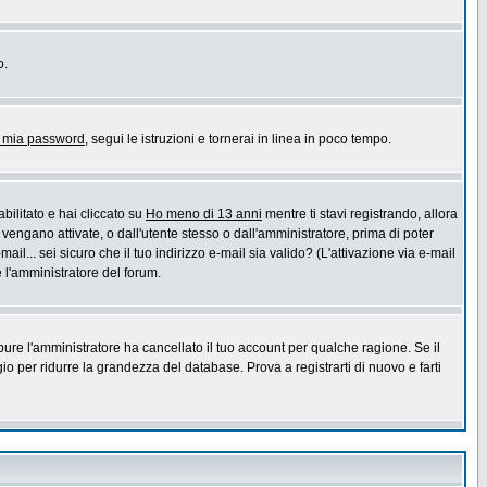
o.
a mia password
, segui le istruzioni e tornerai in linea in poco tempo.
bilitato e hai cliccato su
Ho meno di 13 anni
mentre ti stavi registrando, allora
 vengano attivate, o dall'utente stesso o dall'amministratore, prima di poter
ail... sei sicuro che il tuo indirizzo e-mail sia valido? (L'attivazione via e-mail
e l'amministratore del forum.
pure l'amministratore ha cancellato il tuo account per qualche ragione. Se il
 per ridurre la grandezza del database. Prova a registrarti di nuovo e farti