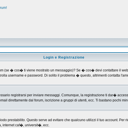
orum!
Login e Registrazione
al forum (se � cos� ti viene mostrato un messaggio)? Se � cos� devi contattare il web
ontrolla username e password. Di solito il problema � questo, altrimenti contatta l'
ario registrarsi per inviare messaggi. Comunque, la registrazione ti dar� accesso ad
mail direttamente dal forum, iscrizione a gruppi di utenti, ecc. Ti bastano pochi minu
riodo prestabilito. Questo serve ad evitare che qualcuno utilizzi il tuo account. P
a, internet caf�, universit�, ecc.