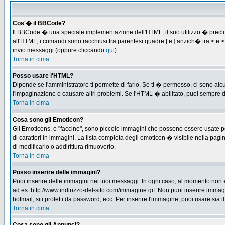
Cos'� il BBCode?
Il BBCode � una speciale implementazione dell'HTML; il suo utilizzo � preclus
all'HTML, i comandi sono racchiusi tra parentesi quadre [ e ] anzich� tra < e
invio messaggi (oppure cliccando
qui
).
Torna in cima
Posso usare l'HTML?
Dipende se l'amministratore ti permette di farlo. Se ti � permesso, ci sono 
l'impaginazione o causare altri problemi. Se l'HTML � abilitato, puoi sempre di
Torna in cima
Cosa sono gli Emoticon?
Gli Emoticons, o "faccine", sono piccole immagini che possono essere usate per
di caratteri in immagini. La lista completa degli emoticon � visibile nella p
di modificarlo o addirittura rimuoverlo.
Torna in cima
Posso inserire delle immagini?
Puoi inserire delle immagini nei tuoi messaggi. In ogni caso, al momento non 
ad es. http://www.indirizzo-del-sito.com/immagine.gif. Non puoi inserire immag
hotmail, siti protetti da password, ecc. Per inserire l'immagine, puoi usare s
Torna in cima