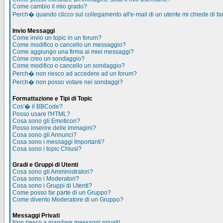
Come cambio il mio grado?
Perch� quando clicco sul collegamento all'e-mail di un utente mi chiede di far
Invio Messaggi
Come invio un topic in un forum?
Come modifico o cancello un messaggio?
Come aggiungo una firma ai miei messaggi?
Come creo un sondaggio?
Come modifico o cancello un sondaggio?
Perch� non riesco ad accedere ad un forum?
Perch� non posso votare nei sondaggi?
Formattazione e Tipi di Topic
Cos'� il BBCode?
Posso usare l'HTML?
Cosa sono gli Emoticon?
Posso inserire delle immagini?
Cosa sono gli Annunci?
Cosa sono i messaggi Importanti?
Cosa sono i topic Chiusi?
Gradi e Gruppi di Utenti
Cosa sono gli Amministratori?
Cosa sono i Moderatori?
Cosa sono i Gruppi di Utenti?
Come posso far parte di un Gruppo?
Come divento Moderatore di un Gruppo?
Messaggi Privati
Non riesco a mandare messaggi privati!