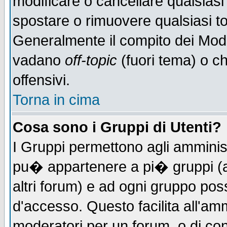
modificare o cancellare qualsiasi
spostare o rimuovere qualsiasi t
Generalmente il compito dei Moder
vadano
off-topic
(fuori tema) o c
offensivi.
Torna in cima
Cosa sono i Gruppi di Utenti?
I Gruppi permettono agli amministr
pu� appartenere a pi� gruppi (a 
altri forum) e ad ogni gruppo poss
d'accesso. Questo facilita all'amm
moderatori per un forum, o di co