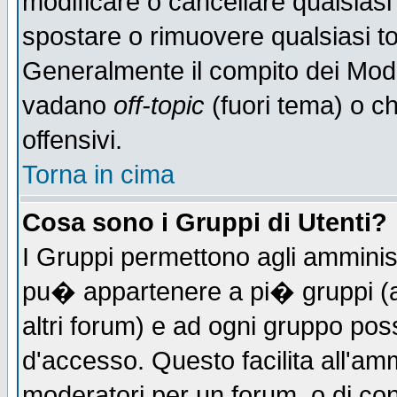
modificare o cancellare qualsiasi
spostare o rimuovere qualsiasi t
Generalmente il compito dei Moder
vadano
off-topic
(fuori tema) o c
offensivi.
Torna in cima
Cosa sono i Gruppi di Utenti?
I Gruppi permettono agli amministr
pu� appartenere a pi� gruppi (a 
altri forum) e ad ogni gruppo poss
d'accesso. Questo facilita all'amm
moderatori per un forum, o di co