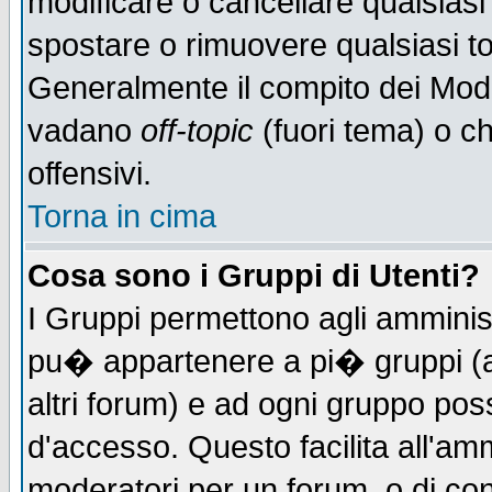
modificare o cancellare qualsiasi
spostare o rimuovere qualsiasi t
Generalmente il compito dei Moder
vadano
off-topic
(fuori tema) o c
offensivi.
Torna in cima
Cosa sono i Gruppi di Utenti?
I Gruppi permettono agli amministr
pu� appartenere a pi� gruppi (a 
altri forum) e ad ogni gruppo poss
d'accesso. Questo facilita all'amm
moderatori per un forum, o di co