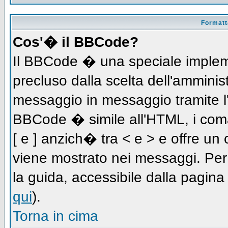
Formatta
Cos'� il BBCode?
Il BBCode � una speciale impleme
precluso dalla scelta dell'amminist
messaggio in messaggio tramite l'
BBCode � simile all'HTML, i coma
[ e ] anzich� tra < e > e offre u
viene mostrato nei messaggi. Per
la guida, accessibile dalla pagin
qui
).
Torna in cima