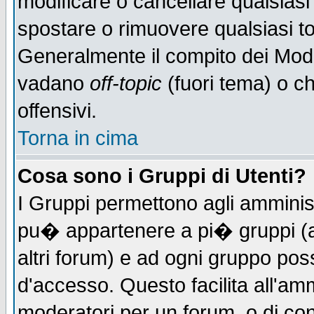
modificare o cancellare qualsiasi
spostare o rimuovere qualsiasi t
Generalmente il compito dei Moder
vadano
off-topic
(fuori tema) o c
offensivi.
Torna in cima
Cosa sono i Gruppi di Utenti?
I Gruppi permettono agli amministr
pu� appartenere a pi� gruppi (a 
altri forum) e ad ogni gruppo poss
d'accesso. Questo facilita all'amm
moderatori per un forum, o di co