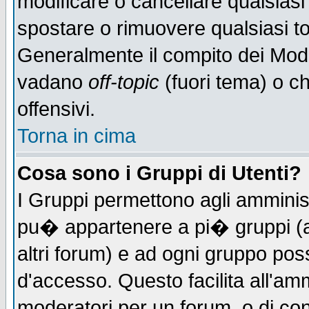
modificare o cancellare qualsiasi
spostare o rimuovere qualsiasi t
Generalmente il compito dei Moder
vadano
off-topic
(fuori tema) o c
offensivi.
Torna in cima
Cosa sono i Gruppi di Utenti?
I Gruppi permettono agli amministr
pu� appartenere a pi� gruppi (a 
altri forum) e ad ogni gruppo poss
d'accesso. Questo facilita all'amm
moderatori per un forum, o di co