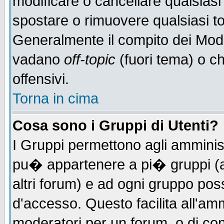
modificare o cancellare qualsiasi
spostare o rimuovere qualsiasi t
Generalmente il compito dei Moder
vadano
off-topic
(fuori tema) o c
offensivi.
Torna in cima
Cosa sono i Gruppi di Utenti?
I Gruppi permettono agli amministr
pu� appartenere a pi� gruppi (a 
altri forum) e ad ogni gruppo poss
d'accesso. Questo facilita all'amm
moderatori per un forum, o di co