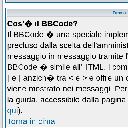
Formatta
Cos'� il BBCode?
Il BBCode � una speciale impleme
precluso dalla scelta dell'amminist
messaggio in messaggio tramite l'
BBCode � simile all'HTML, i coma
[ e ] anzich� tra < e > e offre u
viene mostrato nei messaggi. Per
la guida, accessibile dalla pagin
qui
).
Torna in cima