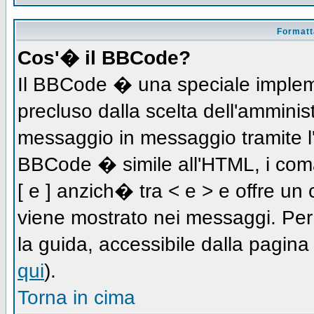
Formatta
Cos'� il BBCode?
Il BBCode � una speciale impleme
precluso dalla scelta dell'amminist
messaggio in messaggio tramite l'
BBCode � simile all'HTML, i coma
[ e ] anzich� tra < e > e offre u
viene mostrato nei messaggi. Per
la guida, accessibile dalla pagin
qui
).
Torna in cima