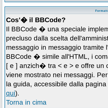
Formatta
Cos'� il BBCode?
Il BBCode � una speciale impleme
precluso dalla scelta dell'amminist
messaggio in messaggio tramite l'
BBCode � simile all'HTML, i coma
[ e ] anzich� tra < e > e offre u
viene mostrato nei messaggi. Per
la guida, accessibile dalla pagin
qui
).
Torna in cima