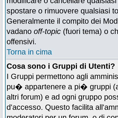
modificare o cancellare qualsiasi
spostare o rimuovere qualsiasi t
Generalmente il compito dei Moder
vadano
off-topic
(fuori tema) o c
offensivi.
Torna in cima
Cosa sono i Gruppi di Utenti?
I Gruppi permettono agli amministr
pu� appartenere a pi� gruppi (a 
altri forum) e ad ogni gruppo poss
d'accesso. Questo facilita all'amm
moderatori per un forum, o di co