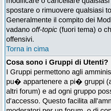
modificare o cancellare qualsiasi
spostare o rimuovere qualsiasi t
Generalmente il compito dei Moder
vadano
off-topic
(fuori tema) o c
offensivi.
Torna in cima
Cosa sono i Gruppi di Utenti?
I Gruppi permettono agli amministr
pu� appartenere a pi� gruppi (a 
altri forum) e ad ogni gruppo poss
d'accesso. Questo facilita all'amm
moderatori per un forum, o di co