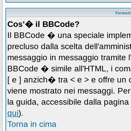
Formatta
Cos'� il BBCode?
Il BBCode � una speciale impleme
precluso dalla scelta dell'amminist
messaggio in messaggio tramite l'
BBCode � simile all'HTML, i coma
[ e ] anzich� tra < e > e offre u
viene mostrato nei messaggi. Per
la guida, accessibile dalla pagin
qui
).
Torna in cima