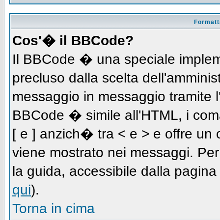
Formatta
Cos'� il BBCode?
Il BBCode � una speciale impleme
precluso dalla scelta dell'amminist
messaggio in messaggio tramite l'
BBCode � simile all'HTML, i coma
[ e ] anzich� tra < e > e offre u
viene mostrato nei messaggi. Per
la guida, accessibile dalla pagin
qui
).
Torna in cima