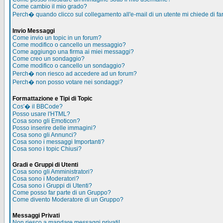
Come cambio il mio grado?
Perch� quando clicco sul collegamento all'e-mail di un utente mi chiede di far
Invio Messaggi
Come invio un topic in un forum?
Come modifico o cancello un messaggio?
Come aggiungo una firma ai miei messaggi?
Come creo un sondaggio?
Come modifico o cancello un sondaggio?
Perch� non riesco ad accedere ad un forum?
Perch� non posso votare nei sondaggi?
Formattazione e Tipi di Topic
Cos'� il BBCode?
Posso usare l'HTML?
Cosa sono gli Emoticon?
Posso inserire delle immagini?
Cosa sono gli Annunci?
Cosa sono i messaggi Importanti?
Cosa sono i topic Chiusi?
Gradi e Gruppi di Utenti
Cosa sono gli Amministratori?
Cosa sono i Moderatori?
Cosa sono i Gruppi di Utenti?
Come posso far parte di un Gruppo?
Come divento Moderatore di un Gruppo?
Messaggi Privati
Non riesco a mandare messaggi privati!