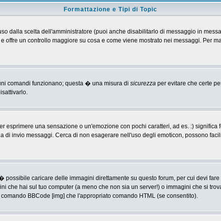
Formattazione e Tipi di Topic
o dalla scelta dell'amministratore (puoi anche disabilitarlo di messaggio in messa
 > e offre un controllo maggiore su cosa e come viene mostrato nei messaggi. Per ma
alcuni comandi funzionano; questa � una misura di
sicurezza
per evitare che certe p
sattivarlo.
 esprimere una sensazione o un'emozione con pochi caratteri, ad es. :) significa fe
agina di invio messaggi. Cerca di non esagerare nell'uso degli emoticon, possono f
� possibile caricare delle immagini direttamente su questo forum, per cui devi fa
ini che hai sul tuo computer (a meno che non sia un server!) o immagini che si trov
ia il comando BBCode [img] che l'appropriato comando HTML (se consentito).