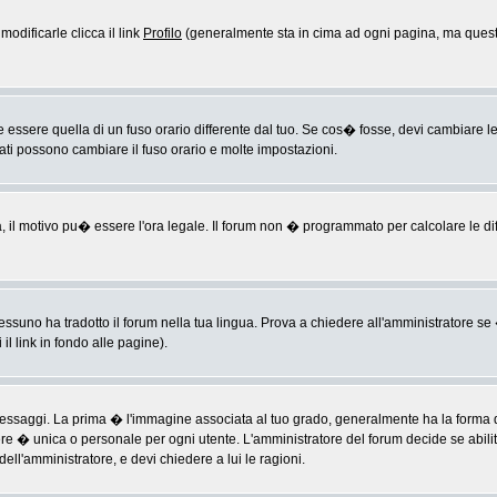
odificarle clicca il link
Profilo
(generalmente sta in cima ad ogni pagina, ma questo
sere quella di un fuso orario differente dal tuo. Se cos� fosse, devi cambiare le im
rati possono cambiare il fuso orario e molte impostazioni.
a, il motivo pu� essere l'ora legale. Il forum non � programmato per calcolare le diff
ssuno ha tradotto il forum nella tua lingua. Prova a chiedere all'amministratore se �
il link in fondo alle pagine).
ggi. La prima � l'immagine associata al tuo grado, generalmente ha la forma di ste
ere � unica o personale per ogni utente. L'amministratore del forum decide se abili
ell'amministratore, e devi chiedere a lui le ragioni.