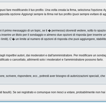
i fare modificando il tuo profilo. Una volta creata la firma, seleziona l'opzione
Ag
'apposita opzione
Aggiungi sempre la firma
nel tuo profilo (puoi sempre evitare di 
il primo messaggio di un topic, se ti � permesso) dovresti vedere, sotto lo spazio 
ta inserire un titolo per il sondaggio e almeno due opzioni di risposta (per inserire u
 limiti). C'� un limite al numero di opzioni di risposta che puoi aggiungere, stabilit
li rispettivi autori, dai moderatori e dall'amministratore. Per modificare un sonda
cato o cancellato, altrimenti solo i moderatori e l'amministratore possono farlo.
gere, scrivere, rispondere, ecc., potresti aver bisogno di autorizzazioni speciali, c
ti fasulli). Se sei registrato e comunque non riesci a votare, probabilmente non hai i 