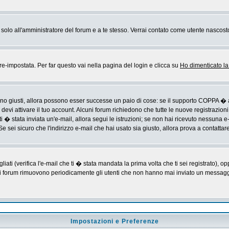
rai solo all'amministratore del forum e a te stesso. Verrai contato come utente nascost
impostata. Per far questo vai nella pagina del login e clicca su
Ho dimenticato l
sono giusti, allora possono esser successe un paio di cose: se il supporto COPPA � a
devi attivare il tuo account. Alcuni forum richiedono che tutte le nuove registrazioni
ti � stata inviata un'e-mail, allora segui le istruzioni; se non hai ricevuto nessuna e-m
Se sei sicuro che l'indirizzo e-mail che hai usato sia giusto, allora prova a contattar
i (verifica l'e-mail che ti � stata mandata la prima volta che ti sei registrato), op
 i forum rimuovono periodicamente gli utenti che non hanno mai inviato un messaggio
Impostazioni e Preferenze