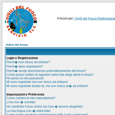
Il forum per
i Vigili del Fuoco Radioriparat
Indice del forum
Login e Registrazione
Perch� non riesco ad entrare?
Perch� devo registrarmi?
Perch� vengo disconnesso automaticamente dal forum?
Come posso evitare di apparire nella lista delgi utenti in linea?
Ho perso la mia password!
Mi sono registrato ma non riesco ad entrare!
Mi sono registrato tempo fa, ma non riesco pi� ad entrare!
Impostazioni e Preferenze
Come cambio le mie impostazioni?
L'ora non � corretta!
Ho cambiato il fuso orario ma l'ora � ancora sbagliata!
La mia lingua non � nella lista!
Come posso mostrare un'immagine sotto il mio username?