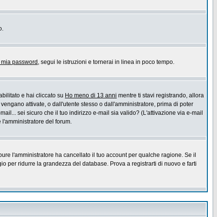
o.
a mia password
, segui le istruzioni e tornerai in linea in poco tempo.
bilitato e hai cliccato su
Ho meno di 13 anni
mentre ti stavi registrando, allora
 vengano attivate, o dall'utente stesso o dall'amministratore, prima di poter
ail... sei sicuro che il tuo indirizzo e-mail sia valido? (L'attivazione via e-mail
e l'amministratore del forum.
pure l'amministratore ha cancellato il tuo account per qualche ragione. Se il
 per ridurre la grandezza del database. Prova a registrarti di nuovo e farti