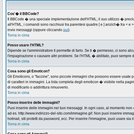
Cos'� il BBCode?
Il BBCode � una speciale implementazione dell'HTML; il suo utilizzo � preclus
all'HTML, i comandi sono racchiusi tra parentesi quadre [ e ] anzich� tra < e
invio messaggi (oppure cliccando
qui
).
Torna in cima
Posso usare l'HTML?
Dipende se l'amministratore ti permette di farlo. Se ti � permesso, ci sono 
l'impaginazione o causare altri problemi. Se l'HTML � abilitato, puoi sempre di
Torna in cima
Cosa sono gli Emoticon?
Gli Emoticons, o "faccine", sono piccole immagini che possono essere usate per
di caratteri in immagini. La lista completa degli emoticon � visibile nella p
di modificarlo o addirittura rimuoverlo.
Torna in cima
Posso inserire delle immagini?
Puoi inserire delle immagini nei tuoi messaggi. In ogni caso, al momento non 
ad es. http://www.indirizzo-del-sito.com/immagine.gif. Non puoi inserire immag
hotmail, siti protetti da password, ecc. Per inserire l'immagine, puoi usare s
Torna in cima