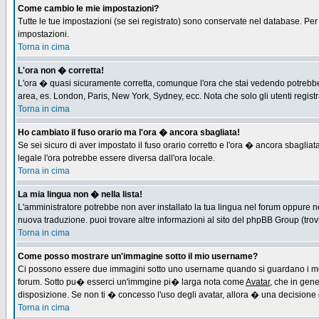
Come cambio le mie impostazioni?
Tutte le tue impostazioni (se sei registrato) sono conservate nel database. Per m
impostazioni.
Torna in cima
L'ora non � corretta!
L'ora � quasi sicuramente corretta, comunque l'ora che stai vedendo potrebbe es
area, es. London, Paris, New York, Sydney, ecc. Nota che solo gli utenti regist
Torna in cima
Ho cambiato il fuso orario ma l'ora � ancora sbagliata!
Se sei sicuro di aver impostato il fuso orario corretto e l'ora � ancora sbagliat
legale l'ora potrebbe essere diversa dall'ora locale.
Torna in cima
La mia lingua non � nella lista!
L'amministratore potrebbe non aver installato la tua lingua nel forum oppure ne
nuova traduzione. puoi trovare altre informazioni al sito del phpBB Group (trovi 
Torna in cima
Come posso mostrare un'immagine sotto il mio username?
Ci possono essere due immagini sotto uno username quando si guardano i messa
forum. Sotto pu� esserci un'immgine pi� larga nota come
Avatar
, che in gen
disposizione. Se non ti � concesso l'uso degli avatar, allora � una decisione d
Torna in cima