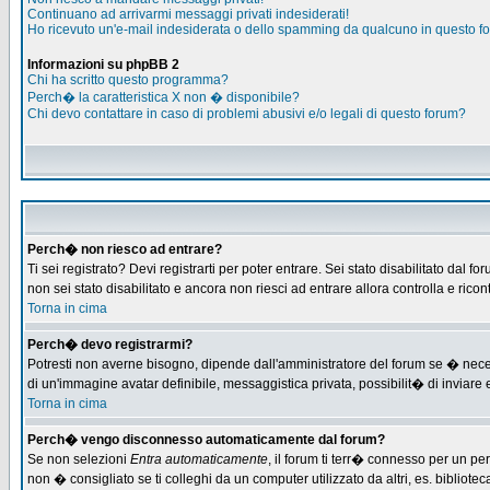
Continuano ad arrivarmi messaggi privati indesiderati!
Ho ricevuto un'e-mail indesiderata o dello spamming da qualcuno in questo f
Informazioni su phpBB 2
Chi ha scritto questo programma?
Perch� la caratteristica X non � disponibile?
Chi devo contattare in caso di problemi abusivi e/o legali di questo forum?
Perch� non riesco ad entrare?
Ti sei registrato? Devi registrarti per poter entrare. Sei stato disabilitato d
non sei stato disabilitato e ancora non riesci ad entrare allora controlla e ric
Torna in cima
Perch� devo registrarmi?
Potresti non averne bisogno, dipende dall'amministratore del forum se � necess
di un'immagine avatar definibile, messaggistica privata, possibilit� di inviare e
Torna in cima
Perch� vengo disconnesso automaticamente dal forum?
Se non selezioni
Entra automaticamente
, il forum ti terr� connesso per un pe
non � consigliato se ti colleghi da un computer utilizzato da altri, es. bibliotec