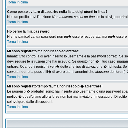
Torna in cima
Come posso evitare di apparire nella lista delgi utenti in linea?
Nel tuo profilo trovi l'opzione
Non mostrare se sei on-line
: se la attivi, appari
Torna in cima
Ho perso la mia password!
Niente panico! La tua password non pu� essere recuperata, ma pu� essere re-
Torna in cima
Mi sono registrato ma non riesco ad entrare!
Innanzitutto controlla di aver inserito lo username e la password corretti. Se 
devi seguire le istruzioni che hai ricevuto. Se questo non � il tuo caso, magari 
entrare. Quando ti registri ti verr� detto che tipo di attivazione � richiesta. Se 
serve a ridurre la possibilit� di avere utenti anonimi che
abusano
del forum). 
Torna in cima
Mi sono registrato tempo fa, ma non riesco pi� ad entrare!
Le ragioni pi� probabili sono: hai inserito uno username o una password sbagliat
motivo � quest'ultimo allora forse non hai mai inviato un messaggio. Di solito
coinvolgere dalle discussioni.
Torna in cima