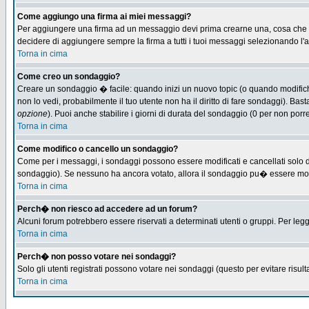
Come aggiungo una firma ai miei messaggi?
Per aggiungere una firma ad un messaggio devi prima crearne una, cosa che puo
decidere di aggiungere sempre la firma a tutti i tuoi messaggi selezionando l
Torna in cima
Come creo un sondaggio?
Creare un sondaggio � facile: quando inizi un nuovo topic (o quando modifichi 
non lo vedi, probabilmente il tuo utente non ha il diritto di fare sondaggi). Bas
opzione
). Puoi anche stabilire i giorni di durata del sondaggio (0 per non porre
Torna in cima
Come modifico o cancello un sondaggio?
Come per i messaggi, i sondaggi possono essere modificati e cancellati solo dag
sondaggio). Se nessuno ha ancora votato, allora il sondaggio pu� essere modifi
Torna in cima
Perch� non riesco ad accedere ad un forum?
Alcuni forum potrebbero essere riservati a determinati utenti o gruppi. Per leg
Torna in cima
Perch� non posso votare nei sondaggi?
Solo gli utenti registrati possono votare nei sondaggi (questo per evitare risulta
Torna in cima