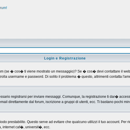
orum!
Login e Registrazione
al forum (se � cos� ti viene mostrato un messaggio)? Se � cos� devi contattare il web
ontrolla username e password. Di solito il problema � questo, altrimenti contatta l'
ario registrarsi per inviare messaggi. Comunque, la registrazione ti dar� accesso ad
mail direttamente dal forum, iscrizione a gruppi di utenti, ecc. Ti bastano pochi minu
riodo prestabilito. Questo serve ad evitare che qualcuno utilizzi il tuo account. P
a, internet caf�, universit�, ecc.