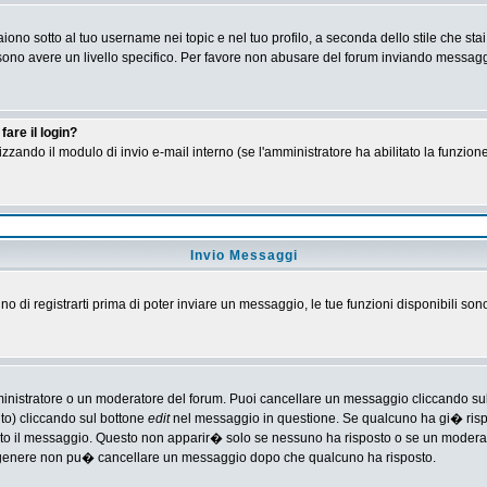
no sotto al tuo username nei topic e nel tuo profilo, a seconda dello stile che stai
 possono avere un livello specifico. Per favore non abusare del forum inviando messa
are il login?
tilizzando il modulo di invio e-mail interno (se l'amministratore ha abilitato la funzi
Invio Messaggi
gno di registrarti prima di poter inviare un messaggio, le tue funzioni disponibili son
ministratore o un moderatore del forum. Puoi cancellare un messaggio cliccando su
nto) cliccando sul bottone
edit
nel messaggio in questione. Se qualcuno ha gi� rispos
ato il messaggio. Questo non apparir� solo se nessuno ha risposto o se un moderat
 genere non pu� cancellare un messaggio dopo che qualcuno ha risposto.