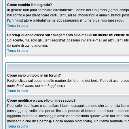
Come cambio il mio grado?
In genere non puoi cambiare direttamente il nome del tuo grado (i gradi compaio
hai scritto e per identificare certi utenti, ad es. moderatori e amministratori
l'amministratore probabilmente abbasseranno il numero dei tuoi messaggi.
Torna in cima
Perch� quando clicco sul collegamento all'e-mail di un utente mi chiede di f
Spiacente, ma solo gli utenti registrati possono inviare e-mail ad altri utenti u
da parte di utenti anonimi.
Torna in cima
Come invio un topic in un forum?
Facile, clicca sul bottone nelle pagine dei forum o dei topic. Potresti aver biso
topic, Puoi votare nei sondaggi
, ecc.).
Torna in cima
Come modifico o cancello un messaggio?
Puoi solo modificare o cancellare i tuoi messaggi, a meno che tu non sia l'am
messaggio (a volte solo per un limitato periodo di tempo dopo il suo inserime
aggiunto in fondo al messaggio dove viene mostrato quante volte hai modific
messaggio che dice perch� e cosa hanno modificato). Un utente normale in
Torna in cima