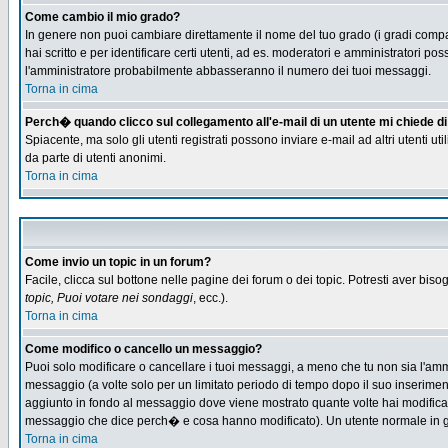
Come cambio il mio grado?
In genere non puoi cambiare direttamente il nome del tuo grado (i gradi compaio
hai scritto e per identificare certi utenti, ad es. moderatori e amministratori
l'amministratore probabilmente abbasseranno il numero dei tuoi messaggi.
Torna in cima
Perch� quando clicco sul collegamento all'e-mail di un utente mi chiede di f
Spiacente, ma solo gli utenti registrati possono inviare e-mail ad altri utenti u
da parte di utenti anonimi.
Torna in cima
Come invio un topic in un forum?
Facile, clicca sul bottone nelle pagine dei forum o dei topic. Potresti aver biso
topic, Puoi votare nei sondaggi
, ecc.).
Torna in cima
Come modifico o cancello un messaggio?
Puoi solo modificare o cancellare i tuoi messaggi, a meno che tu non sia l'am
messaggio (a volte solo per un limitato periodo di tempo dopo il suo inserime
aggiunto in fondo al messaggio dove viene mostrato quante volte hai modific
messaggio che dice perch� e cosa hanno modificato). Un utente normale in
Torna in cima