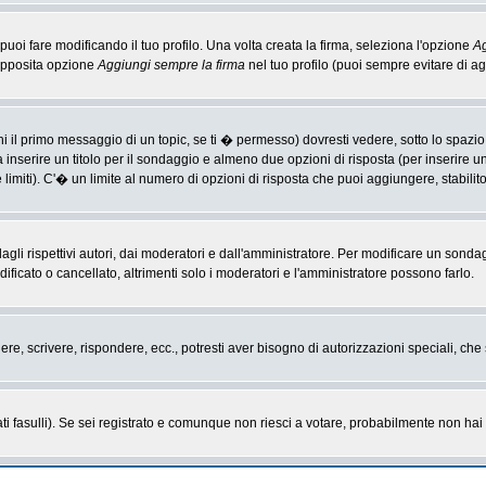
i fare modificando il tuo profilo. Una volta creata la firma, seleziona l'opzione
Ag
'apposita opzione
Aggiungi sempre la firma
nel tuo profilo (puoi sempre evitare di 
il primo messaggio di un topic, se ti � permesso) dovresti vedere, sotto lo spazio 
ta inserire un titolo per il sondaggio e almeno due opzioni di risposta (per inserire u
 limiti). C'� un limite al numero di opzioni di risposta che puoi aggiungere, stabilit
li rispettivi autori, dai moderatori e dall'amministratore. Per modificare un sonda
cato o cancellato, altrimenti solo i moderatori e l'amministratore possono farlo.
gere, scrivere, rispondere, ecc., potresti aver bisogno di autorizzazioni speciali, c
ti fasulli). Se sei registrato e comunque non riesci a votare, probabilmente non hai i 