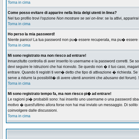
Torna in cima
Come posso evitare di apparire nella lista delgi utenti in linea?
Nel tuo profilo trovi l'opzione
Non mostrare se sei on-line
: se la attivi, appari
Torna in cima
Ho perso la mia password!
Niente panico! La tua password non pu� essere recuperata, ma pu� essere re-
Torna in cima
Mi sono registrato ma non riesco ad entrare!
Innanzitutto controlla di aver inserito lo username e la password corretti. Se 
devi seguire le istruzioni che hai ricevuto. Se questo non � il tuo caso, magari 
entrare. Quando ti registri ti verr� detto che tipo di attivazione � richiesta. Se 
serve a ridurre la possibilit� di avere utenti anonimi che
abusano
del forum). 
Torna in cima
Mi sono registrato tempo fa, ma non riesco pi� ad entrare!
Le ragioni pi� probabili sono: hai inserito uno username o una password sbagliat
motivo � quest'ultimo allora forse non hai mai inviato un messaggio. Di solito
coinvolgere dalle discussioni.
Torna in cima