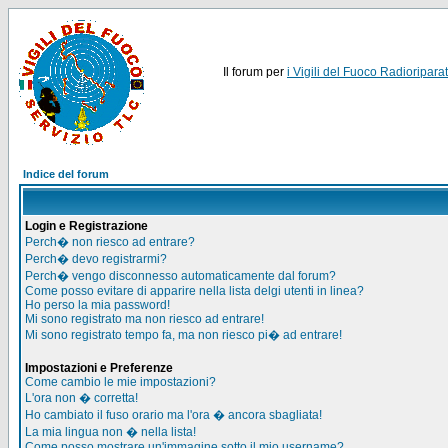
Il forum per
i Vigili del Fuoco Radioriparat
Indice del forum
Login e Registrazione
Perch� non riesco ad entrare?
Perch� devo registrarmi?
Perch� vengo disconnesso automaticamente dal forum?
Come posso evitare di apparire nella lista delgi utenti in linea?
Ho perso la mia password!
Mi sono registrato ma non riesco ad entrare!
Mi sono registrato tempo fa, ma non riesco pi� ad entrare!
Impostazioni e Preferenze
Come cambio le mie impostazioni?
L'ora non � corretta!
Ho cambiato il fuso orario ma l'ora � ancora sbagliata!
La mia lingua non � nella lista!
Come posso mostrare un'immagine sotto il mio username?