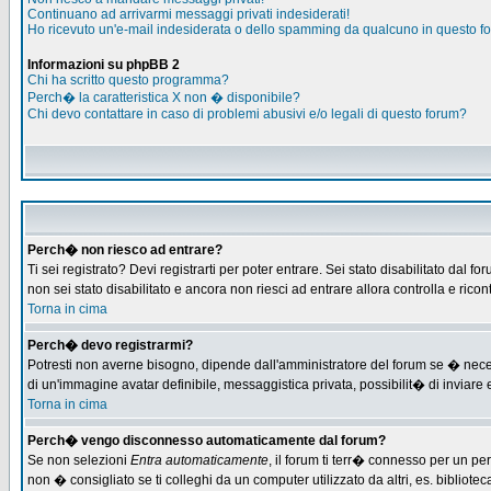
Continuano ad arrivarmi messaggi privati indesiderati!
Ho ricevuto un'e-mail indesiderata o dello spamming da qualcuno in questo f
Informazioni su phpBB 2
Chi ha scritto questo programma?
Perch� la caratteristica X non � disponibile?
Chi devo contattare in caso di problemi abusivi e/o legali di questo forum?
Perch� non riesco ad entrare?
Ti sei registrato? Devi registrarti per poter entrare. Sei stato disabilitato d
non sei stato disabilitato e ancora non riesci ad entrare allora controlla e ric
Torna in cima
Perch� devo registrarmi?
Potresti non averne bisogno, dipende dall'amministratore del forum se � necess
di un'immagine avatar definibile, messaggistica privata, possibilit� di inviare e
Torna in cima
Perch� vengo disconnesso automaticamente dal forum?
Se non selezioni
Entra automaticamente
, il forum ti terr� connesso per un pe
non � consigliato se ti colleghi da un computer utilizzato da altri, es. bibliotec