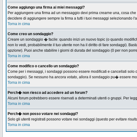
Come aggiungo una firma ai miei messaggi?
Per aggiungere una firma ad un messaggio devi prima crearne una, cosa che puo
decidere di aggiungere sempre la firma a tutti i tuoi messaggi selezionando l
Torna in cima
Come creo un sondaggio?
Creare un sondaggio � facile: quando inizi un nuovo topic (o quando modifichi 
non lo vedi, probabilmente il tuo utente non ha il diritto di fare sondaggi). Bas
opzione
). Puoi anche stabilire i giorni di durata del sondaggio (0 per non porre
Torna in cima
Come modifico o cancello un sondaggio?
Come per i messaggi, i sondaggi possono essere modificati e cancellati solo dag
sondaggio). Se nessuno ha ancora votato, allora il sondaggio pu� essere modifi
Torna in cima
Perch� non riesco ad accedere ad un forum?
Alcuni forum potrebbero essere riservati a determinati utenti o gruppi. Per leg
Torna in cima
Perch� non posso votare nei sondaggi?
Solo gli utenti registrati possono votare nei sondaggi (questo per evitare risulta
Torna in cima