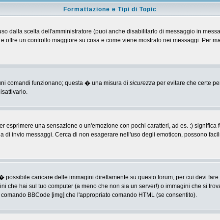
Formattazione e Tipi di Topic
o dalla scelta dell'amministratore (puoi anche disabilitarlo di messaggio in messa
 > e offre un controllo maggiore su cosa e come viene mostrato nei messaggi. Per ma
alcuni comandi funzionano; questa � una misura di
sicurezza
per evitare che certe p
sattivarlo.
 esprimere una sensazione o un'emozione con pochi caratteri, ad es. :) significa fe
agina di invio messaggi. Cerca di non esagerare nell'uso degli emoticon, possono f
� possibile caricare delle immagini direttamente su questo forum, per cui devi fa
ini che hai sul tuo computer (a meno che non sia un server!) o immagini che si trov
ia il comando BBCode [img] che l'appropriato comando HTML (se consentito).