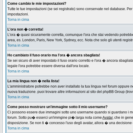
Come cambio le mie impostazioni?
Tutte le tue impostazioni (se sei registrato) sono conservate nel database. Per m
impostazioni.
Torna in cima
L'ora non � corretta!
L'ora � quasi sicuramente corretta, comunque l'ora che stai vedendo potrebbe es
area, es. London, Paris, New York, Sydney, ecc. Nota che solo gli utenti regist
Torna in cima
Ho cambiato il fuso orario ma l'ora � ancora sbagliata!
Se sei sicuro di aver impostato il fuso orario corretto e l'ora � ancora sbagliat
legale l'ora potrebbe essere diversa dall'ora locale.
Torna in cima
La mia lingua non � nella lista!
L'amministratore potrebbe non aver installato la tua lingua nel forum oppure ne
nuova traduzione. puoi trovare altre informazioni al sito del phpBB Group (trovi 
Torna in cima
Come posso mostrare un'immagine sotto il mio username?
Ci possono essere due immagini sotto uno username quando si guardano i messa
forum. Sotto pu� esserci un'immgine pi� larga nota come
Avatar
, che in gen
disposizione. Se non ti � concesso l'uso degli avatar, allora � una decisione d
Torna in cima