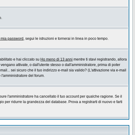
o.
a mia password
, segui le istruzioni e tornerai in linea in poco tempo.
bilitato e hai cliccato su
Ho meno di 13 anni
mentre ti stavi registrando, allora
 vengano attivate, o dall'utente stesso o dall'amministratore, prima di poter
ail... sei sicuro che il tuo indirizzo e-mail sia valido? (L'attivazione via e-mail
e l'amministratore del forum.
pure l'amministratore ha cancellato il tuo account per qualche ragione. Se il
 per ridurre la grandezza del database. Prova a registrarti di nuovo e farti