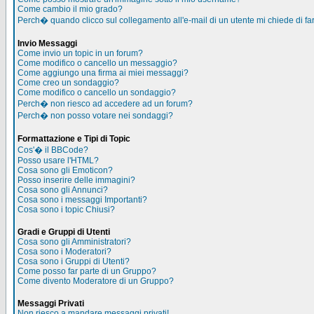
Come cambio il mio grado?
Perch� quando clicco sul collegamento all'e-mail di un utente mi chiede di far
Invio Messaggi
Come invio un topic in un forum?
Come modifico o cancello un messaggio?
Come aggiungo una firma ai miei messaggi?
Come creo un sondaggio?
Come modifico o cancello un sondaggio?
Perch� non riesco ad accedere ad un forum?
Perch� non posso votare nei sondaggi?
Formattazione e Tipi di Topic
Cos'� il BBCode?
Posso usare l'HTML?
Cosa sono gli Emoticon?
Posso inserire delle immagini?
Cosa sono gli Annunci?
Cosa sono i messaggi Importanti?
Cosa sono i topic Chiusi?
Gradi e Gruppi di Utenti
Cosa sono gli Amministratori?
Cosa sono i Moderatori?
Cosa sono i Gruppi di Utenti?
Come posso far parte di un Gruppo?
Come divento Moderatore di un Gruppo?
Messaggi Privati
Non riesco a mandare messaggi privati!