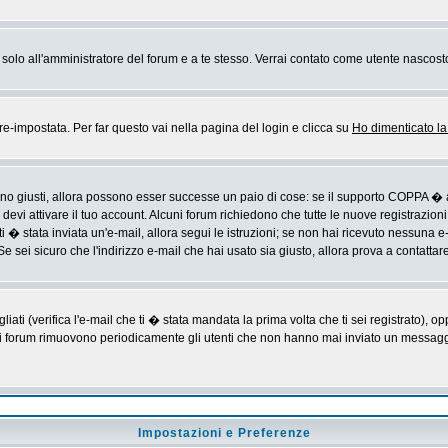
rai solo all'amministratore del forum e a te stesso. Verrai contato come utente nascost
impostata. Per far questo vai nella pagina del login e clicca su
Ho dimenticato l
sono giusti, allora possono esser successe un paio di cose: se il supporto COPPA � a
devi attivare il tuo account. Alcuni forum richiedono che tutte le nuove registrazioni
ti � stata inviata un'e-mail, allora segui le istruzioni; se non hai ricevuto nessuna e-m
Se sei sicuro che l'indirizzo e-mail che hai usato sia giusto, allora prova a contattar
i (verifica l'e-mail che ti � stata mandata la prima volta che ti sei registrato), op
 i forum rimuovono periodicamente gli utenti che non hanno mai inviato un messaggio
Impostazioni e Preferenze