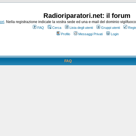
Radioriparatori.net: il forum
ori
. Nella registrazione indicate la vostra sede ed una e-mail del dominio vigilfuoco.it
FAQ
Cerca
Lista degli utenti
Gruppi utenti
Regis
Profilo
Messaggi Privati
Login
FAQ