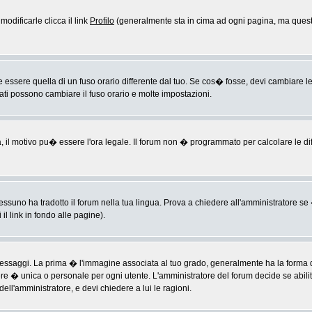
odificarle clicca il link
Profilo
(generalmente sta in cima ad ogni pagina, ma questo
sere quella di un fuso orario differente dal tuo. Se cos� fosse, devi cambiare le im
rati possono cambiare il fuso orario e molte impostazioni.
a, il motivo pu� essere l'ora legale. Il forum non � programmato per calcolare le diff
ssuno ha tradotto il forum nella tua lingua. Prova a chiedere all'amministratore se �
il link in fondo alle pagine).
ggi. La prima � l'immagine associata al tuo grado, generalmente ha la forma di ste
ere � unica o personale per ogni utente. L'amministratore del forum decide se abili
ell'amministratore, e devi chiedere a lui le ragioni.