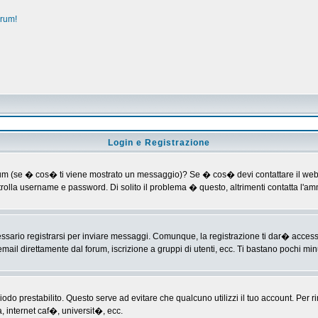
orum!
Login e Registrazione
al forum (se � cos� ti viene mostrato un messaggio)? Se � cos� devi contattare il web
ontrolla username e password. Di solito il problema � questo, altrimenti contatta l'
ario registrarsi per inviare messaggi. Comunque, la registrazione ti dar� accesso ad
mail direttamente dal forum, iscrizione a gruppi di utenti, ecc. Ti bastano pochi minu
riodo prestabilito. Questo serve ad evitare che qualcuno utilizzi il tuo account. P
a, internet caf�, universit�, ecc.