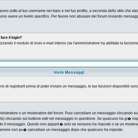
no sotto al tuo username nei topic e nel tuo profilo, a seconda dello stile che stai
 possono avere un livello specifico. Per favore non abusare del forum inviando messa
are il login?
tilizzando il modulo di invio e-mail interno (se l'amministratore ha abilitato la funzi
Invio Messaggi
gno di registrarti prima di poter inviare un messaggio, le tue funzioni disponibili son
ministratore o un moderatore del forum. Puoi cancellare un messaggio cliccando su
nto) cliccando sul bottone
edit
nel messaggio in questione. Se qualcuno ha gi� rispos
ato il messaggio. Questo non apparir� solo se nessuno ha risposto o se un moderat
 genere non pu� cancellare un messaggio dopo che qualcuno ha risposto.