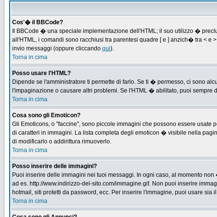
Cos'� il BBCode?
Il BBCode � una speciale implementazione dell'HTML; il suo utilizzo � preclus
all'HTML, i comandi sono racchiusi tra parentesi quadre [ e ] anzich� tra < e
invio messaggi (oppure cliccando
qui
).
Torna in cima
Posso usare l'HTML?
Dipende se l'amministratore ti permette di farlo. Se ti � permesso, ci sono 
l'impaginazione o causare altri problemi. Se l'HTML � abilitato, puoi sempre di
Torna in cima
Cosa sono gli Emoticon?
Gli Emoticons, o "faccine", sono piccole immagini che possono essere usate per
di caratteri in immagini. La lista completa degli emoticon � visibile nella p
di modificarlo o addirittura rimuoverlo.
Torna in cima
Posso inserire delle immagini?
Puoi inserire delle immagini nei tuoi messaggi. In ogni caso, al momento non 
ad es. http://www.indirizzo-del-sito.com/immagine.gif. Non puoi inserire immag
hotmail, siti protetti da password, ecc. Per inserire l'immagine, puoi usare s
Torna in cima