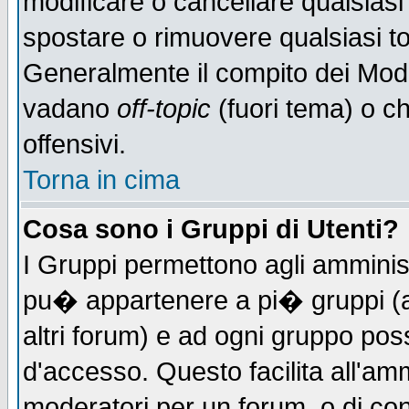
modificare o cancellare qualsiasi
spostare o rimuovere qualsiasi t
Generalmente il compito dei Moder
vadano
off-topic
(fuori tema) o c
offensivi.
Torna in cima
Cosa sono i Gruppi di Utenti?
I Gruppi permettono agli amministr
pu� appartenere a pi� gruppi (a 
altri forum) e ad ogni gruppo poss
d'accesso. Questo facilita all'amm
moderatori per un forum, o di co