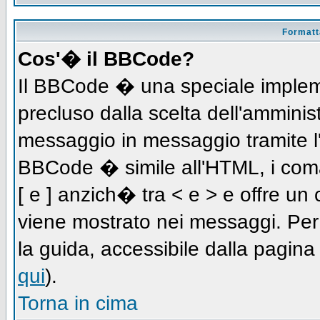
Formatta
Cos'� il BBCode?
Il BBCode � una speciale impleme
precluso dalla scelta dell'amminist
messaggio in messaggio tramite l'
BBCode � simile all'HTML, i coma
[ e ] anzich� tra < e > e offre u
viene mostrato nei messaggi. Per
la guida, accessibile dalla pagin
qui
).
Torna in cima