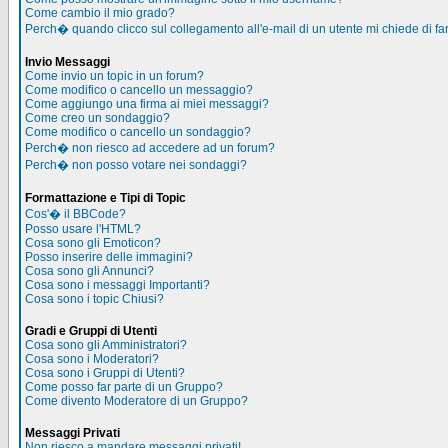
Come cambio il mio grado?
Perch� quando clicco sul collegamento all'e-mail di un utente mi chiede di far
Invio Messaggi
Come invio un topic in un forum?
Come modifico o cancello un messaggio?
Come aggiungo una firma ai miei messaggi?
Come creo un sondaggio?
Come modifico o cancello un sondaggio?
Perch� non riesco ad accedere ad un forum?
Perch� non posso votare nei sondaggi?
Formattazione e Tipi di Topic
Cos'� il BBCode?
Posso usare l'HTML?
Cosa sono gli Emoticon?
Posso inserire delle immagini?
Cosa sono gli Annunci?
Cosa sono i messaggi Importanti?
Cosa sono i topic Chiusi?
Gradi e Gruppi di Utenti
Cosa sono gli Amministratori?
Cosa sono i Moderatori?
Cosa sono i Gruppi di Utenti?
Come posso far parte di un Gruppo?
Come divento Moderatore di un Gruppo?
Messaggi Privati
Non riesco a mandare messaggi privati!