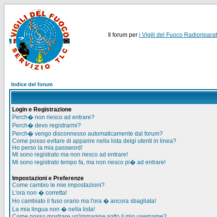
Il forum per
i Vigili del Fuoco Radioriparat
Indice del forum
Login e Registrazione
Perch� non riesco ad entrare?
Perch� devo registrarmi?
Perch� vengo disconnesso automaticamente dal forum?
Come posso evitare di apparire nella lista delgi utenti in linea?
Ho perso la mia password!
Mi sono registrato ma non riesco ad entrare!
Mi sono registrato tempo fa, ma non riesco pi� ad entrare!
Impostazioni e Preferenze
Come cambio le mie impostazioni?
L'ora non � corretta!
Ho cambiato il fuso orario ma l'ora � ancora sbagliata!
La mia lingua non � nella lista!
Come posso mostrare un'immagine sotto il mio username?