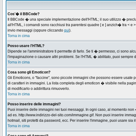
Cos'� il BBCode?
Il BBCode � una speciale implementazione dell'HTML; il suo utilizzo � preclus
all'HTML, i comandi sono racchiusi tra parentesi quadre [ e ] anzich� tra < e
invio messaggi (oppure cliccando
qui
).
Torna in cima
Posso usare l'HTML?
Dipende se l'amministratore ti permette di farlo. Se ti � permesso, ci sono 
l'impaginazione o causare altri problemi. Se l'HTML � abilitato, puoi sempre di
Torna in cima
Cosa sono gli Emoticon?
Gli Emoticons, o "faccine", sono piccole immagini che possono essere usate per
di caratteri in immagini. La lista completa degli emoticon � visibile nella p
di modificarlo o addirittura rimuoverlo.
Torna in cima
Posso inserire delle immagini?
Puoi inserire delle immagini nei tuoi messaggi. In ogni caso, al momento non 
ad es. http://www.indirizzo-del-sito.com/immagine.gif. Non puoi inserire immag
hotmail, siti protetti da password, ecc. Per inserire l'immagine, puoi usare s
Torna in cima