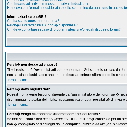
Continuano ad arrivarmi messaggi privati indesiderati!
Ho ricevuto un'e-mail indesiderata o dello spamming da qualcuno in questo f
Informazioni su phpBB 2
Chi ha scritto questo programma?
Perch� la caratteristica X non � disponibile?
Chi devo contattare in caso di problemi abusivi e/o legali di questo forum?
Perch� non riesco ad entrare?
Ti sei registrato? Devi registrarti per poter entrare. Sei stato disabilitato d
non sei stato disabilitato e ancora non riesci ad entrare allora controlla e ric
Torna in cima
Perch� devo registrarmi?
Potresti non averne bisogno, dipende dall'amministratore del forum se � necess
di un'immagine avatar definibile, messaggistica privata, possibilit� di inviare e
Torna in cima
Perch� vengo disconnesso automaticamente dal forum?
Se non selezioni
Entra automaticamente
, il forum ti terr� connesso per un pe
non � consigliato se ti colleghi da un computer utilizzato da altri, es. bibliotec