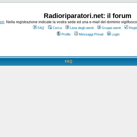
Radioriparatori.net: il forum
ori
. Nella registrazione indicate la vostra sede ed una e-mail del dominio vigilfuoco.it
FAQ
Cerca
Lista degli utenti
Gruppi utenti
Regis
Profilo
Messaggi Privati
Login
FAQ