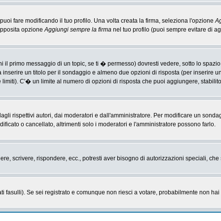
i fare modificando il tuo profilo. Una volta creata la firma, seleziona l'opzione
Ag
'apposita opzione
Aggiungi sempre la firma
nel tuo profilo (puoi sempre evitare di 
il primo messaggio di un topic, se ti � permesso) dovresti vedere, sotto lo spazio 
ta inserire un titolo per il sondaggio e almeno due opzioni di risposta (per inserire u
 limiti). C'� un limite al numero di opzioni di risposta che puoi aggiungere, stabilit
li rispettivi autori, dai moderatori e dall'amministratore. Per modificare un sonda
cato o cancellato, altrimenti solo i moderatori e l'amministratore possono farlo.
gere, scrivere, rispondere, ecc., potresti aver bisogno di autorizzazioni speciali, c
ti fasulli). Se sei registrato e comunque non riesci a votare, probabilmente non hai i 