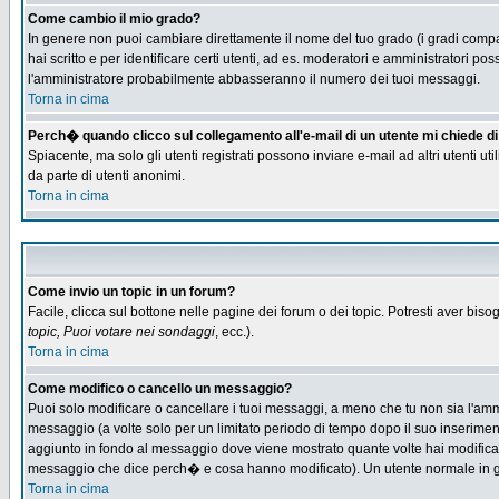
Come cambio il mio grado?
In genere non puoi cambiare direttamente il nome del tuo grado (i gradi compaio
hai scritto e per identificare certi utenti, ad es. moderatori e amministratori
l'amministratore probabilmente abbasseranno il numero dei tuoi messaggi.
Torna in cima
Perch� quando clicco sul collegamento all'e-mail di un utente mi chiede di f
Spiacente, ma solo gli utenti registrati possono inviare e-mail ad altri utenti u
da parte di utenti anonimi.
Torna in cima
Come invio un topic in un forum?
Facile, clicca sul bottone nelle pagine dei forum o dei topic. Potresti aver biso
topic, Puoi votare nei sondaggi
, ecc.).
Torna in cima
Come modifico o cancello un messaggio?
Puoi solo modificare o cancellare i tuoi messaggi, a meno che tu non sia l'am
messaggio (a volte solo per un limitato periodo di tempo dopo il suo inserime
aggiunto in fondo al messaggio dove viene mostrato quante volte hai modific
messaggio che dice perch� e cosa hanno modificato). Un utente normale in
Torna in cima