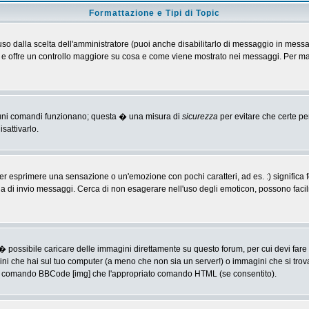
Formattazione e Tipi di Topic
o dalla scelta dell'amministratore (puoi anche disabilitarlo di messaggio in messa
 > e offre un controllo maggiore su cosa e come viene mostrato nei messaggi. Per ma
alcuni comandi funzionano; questa � una misura di
sicurezza
per evitare che certe p
sattivarlo.
 esprimere una sensazione o un'emozione con pochi caratteri, ad es. :) significa fe
agina di invio messaggi. Cerca di non esagerare nell'uso degli emoticon, possono f
� possibile caricare delle immagini direttamente su questo forum, per cui devi fa
ini che hai sul tuo computer (a meno che non sia un server!) o immagini che si trov
ia il comando BBCode [img] che l'appropriato comando HTML (se consentito).