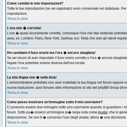
Come cambio le mie impostazioni?
Tutte le tue impostazioni (se sei registrato) sono conservate nel database. Per m
impostazioni.
Torna in cima
L'ora non � corretta!
L'ora � quasi sicuramente corretta, comunque l'ora che stai vedendo potrebbe es
area, es. London, Paris, New York, Sydney, ecc. Nota che solo gli utenti regist
Torna in cima
Ho cambiato il fuso orario ma l'ora � ancora sbagliata!
Se sei sicuro di aver impostato il fuso orario corretto e l'ora � ancora sbagliat
legale l'ora potrebbe essere diversa dall'ora locale.
Torna in cima
La mia lingua non � nella lista!
L'amministratore potrebbe non aver installato la tua lingua nel forum oppure ne
nuova traduzione. puoi trovare altre informazioni al sito del phpBB Group (trovi 
Torna in cima
Come posso mostrare un'immagine sotto il mio username?
Ci possono essere due immagini sotto uno username quando si guardano i messa
forum. Sotto pu� esserci un'immgine pi� larga nota come
Avatar
, che in gen
disposizione. Se non ti � concesso l'uso degli avatar, allora � una decisione d
Torna in cima