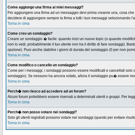
Come aggiungo una firma ai miei messaggi?
Per aggiungere una firma ad un messaggio devi prima crearne una, cosa che puo
decidere di aggiungere sempre la firma a tutti i tuoi messaggi selezionando l
Torna in cima
Come creo un sondaggio?
Creare un sondaggio � facile: quando inizi un nuovo topic (o quando modifichi 
non lo vedi, probabilmente il tuo utente non ha il diritto di fare sondaggi). Bas
opzione
). Puoi anche stabilire i giorni di durata del sondaggio (0 per non porre
Torna in cima
Come modifico o cancello un sondaggio?
Come per i messaggi, i sondaggi possono essere modificati e cancellati solo dag
sondaggio). Se nessuno ha ancora votato, allora il sondaggio pu� essere modifi
Torna in cima
Perch� non riesco ad accedere ad un forum?
Alcuni forum potrebbero essere riservati a determinati utenti o gruppi. Per leg
Torna in cima
Perch� non posso votare nei sondaggi?
Solo gli utenti registrati possono votare nei sondaggi (questo per evitare risulta
Torna in cima