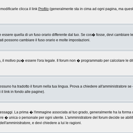
odificarle clicca il link
Profilo
(generalmente sta in cima ad ogni pagina, ma questo
sere quella di un fuso orario differente dal tuo. Se cos� fosse, devi cambiare le im
rati possono cambiare il fuso orario e molte impostazioni.
a, il motivo pu� essere l'ora legale. Il forum non � programmato per calcolare le diff
ssuno ha tradotto il forum nella tua lingua. Prova a chiedere all'amministratore se �
il link in fondo alle pagine).
ggi. La prima � l'immagine associata al tuo grado, generalmente ha la forma di ste
ere � unica o personale per ogni utente. L'amministratore del forum decide se abili
ell'amministratore, e devi chiedere a lui le ragioni.