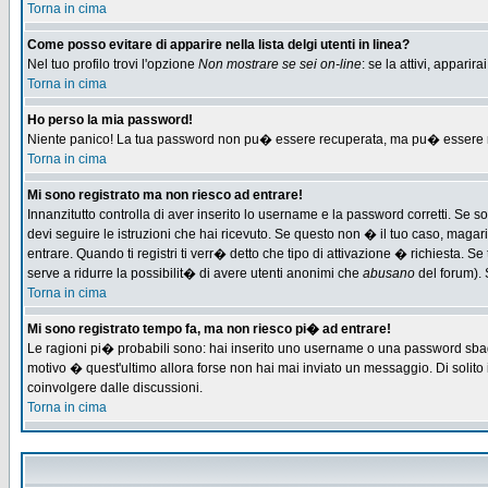
Torna in cima
Come posso evitare di apparire nella lista delgi utenti in linea?
Nel tuo profilo trovi l'opzione
Non mostrare se sei on-line
: se la attivi, appari
Torna in cima
Ho perso la mia password!
Niente panico! La tua password non pu� essere recuperata, ma pu� essere re-
Torna in cima
Mi sono registrato ma non riesco ad entrare!
Innanzitutto controlla di aver inserito lo username e la password corretti. Se 
devi seguire le istruzioni che hai ricevuto. Se questo non � il tuo caso, magari 
entrare. Quando ti registri ti verr� detto che tipo di attivazione � richiesta. Se 
serve a ridurre la possibilit� di avere utenti anonimi che
abusano
del forum). 
Torna in cima
Mi sono registrato tempo fa, ma non riesco pi� ad entrare!
Le ragioni pi� probabili sono: hai inserito uno username o una password sbagliat
motivo � quest'ultimo allora forse non hai mai inviato un messaggio. Di solito
coinvolgere dalle discussioni.
Torna in cima