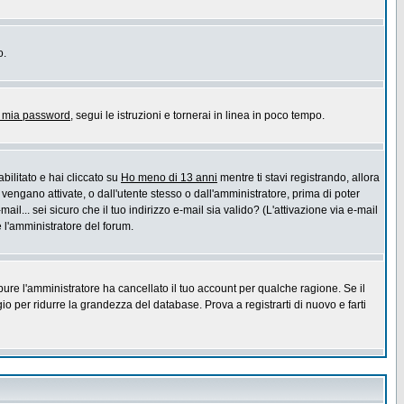
o.
a mia password
, segui le istruzioni e tornerai in linea in poco tempo.
bilitato e hai cliccato su
Ho meno di 13 anni
mentre ti stavi registrando, allora
 vengano attivate, o dall'utente stesso o dall'amministratore, prima di poter
ail... sei sicuro che il tuo indirizzo e-mail sia valido? (L'attivazione via e-mail
e l'amministratore del forum.
pure l'amministratore ha cancellato il tuo account per qualche ragione. Se il
 per ridurre la grandezza del database. Prova a registrarti di nuovo e farti