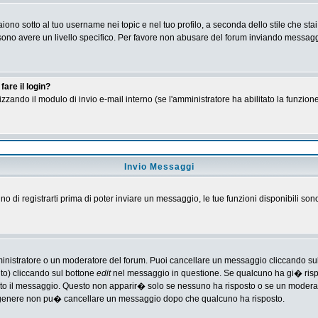
no sotto al tuo username nei topic e nel tuo profilo, a seconda dello stile che stai
 possono avere un livello specifico. Per favore non abusare del forum inviando messa
are il login?
tilizzando il modulo di invio e-mail interno (se l'amministratore ha abilitato la funzi
Invio Messaggi
gno di registrarti prima di poter inviare un messaggio, le tue funzioni disponibili son
ministratore o un moderatore del forum. Puoi cancellare un messaggio cliccando su
nto) cliccando sul bottone
edit
nel messaggio in questione. Se qualcuno ha gi� rispos
ato il messaggio. Questo non apparir� solo se nessuno ha risposto o se un moderat
 genere non pu� cancellare un messaggio dopo che qualcuno ha risposto.