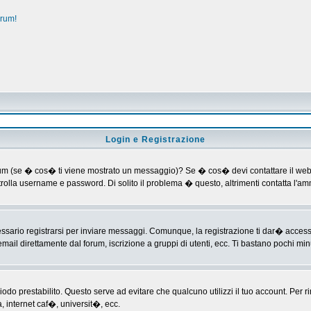
orum!
Login e Registrazione
al forum (se � cos� ti viene mostrato un messaggio)? Se � cos� devi contattare il web
ontrolla username e password. Di solito il problema � questo, altrimenti contatta l'
ario registrarsi per inviare messaggi. Comunque, la registrazione ti dar� accesso ad
mail direttamente dal forum, iscrizione a gruppi di utenti, ecc. Ti bastano pochi minu
riodo prestabilito. Questo serve ad evitare che qualcuno utilizzi il tuo account. P
a, internet caf�, universit�, ecc.