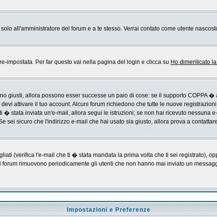
rai solo all'amministratore del forum e a te stesso. Verrai contato come utente nascost
impostata. Per far questo vai nella pagina del login e clicca su
Ho dimenticato l
sono giusti, allora possono esser successe un paio di cose: se il supporto COPPA � a
devi attivare il tuo account. Alcuni forum richiedono che tutte le nuove registrazioni
ti � stata inviata un'e-mail, allora segui le istruzioni; se non hai ricevuto nessuna e-m
Se sei sicuro che l'indirizzo e-mail che hai usato sia giusto, allora prova a contattar
i (verifica l'e-mail che ti � stata mandata la prima volta che ti sei registrato), op
 i forum rimuovono periodicamente gli utenti che non hanno mai inviato un messaggio
Impostazioni e Preferenze