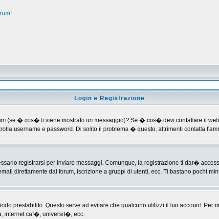
orum!
Login e Registrazione
al forum (se � cos� ti viene mostrato un messaggio)? Se � cos� devi contattare il web
ontrolla username e password. Di solito il problema � questo, altrimenti contatta l'
ario registrarsi per inviare messaggi. Comunque, la registrazione ti dar� accesso ad
mail direttamente dal forum, iscrizione a gruppi di utenti, ecc. Ti bastano pochi minu
riodo prestabilito. Questo serve ad evitare che qualcuno utilizzi il tuo account. P
a, internet caf�, universit�, ecc.