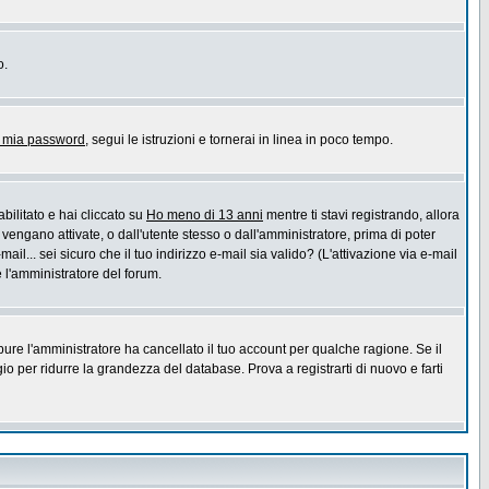
o.
a mia password
, segui le istruzioni e tornerai in linea in poco tempo.
bilitato e hai cliccato su
Ho meno di 13 anni
mentre ti stavi registrando, allora
 vengano attivate, o dall'utente stesso o dall'amministratore, prima di poter
ail... sei sicuro che il tuo indirizzo e-mail sia valido? (L'attivazione via e-mail
e l'amministratore del forum.
pure l'amministratore ha cancellato il tuo account per qualche ragione. Se il
 per ridurre la grandezza del database. Prova a registrarti di nuovo e farti