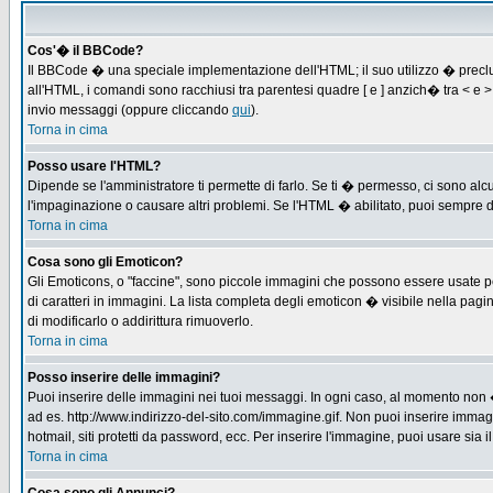
Cos'� il BBCode?
Il BBCode � una speciale implementazione dell'HTML; il suo utilizzo � preclus
all'HTML, i comandi sono racchiusi tra parentesi quadre [ e ] anzich� tra < e
invio messaggi (oppure cliccando
qui
).
Torna in cima
Posso usare l'HTML?
Dipende se l'amministratore ti permette di farlo. Se ti � permesso, ci sono 
l'impaginazione o causare altri problemi. Se l'HTML � abilitato, puoi sempre di
Torna in cima
Cosa sono gli Emoticon?
Gli Emoticons, o "faccine", sono piccole immagini che possono essere usate per
di caratteri in immagini. La lista completa degli emoticon � visibile nella p
di modificarlo o addirittura rimuoverlo.
Torna in cima
Posso inserire delle immagini?
Puoi inserire delle immagini nei tuoi messaggi. In ogni caso, al momento non 
ad es. http://www.indirizzo-del-sito.com/immagine.gif. Non puoi inserire immag
hotmail, siti protetti da password, ecc. Per inserire l'immagine, puoi usare s
Torna in cima