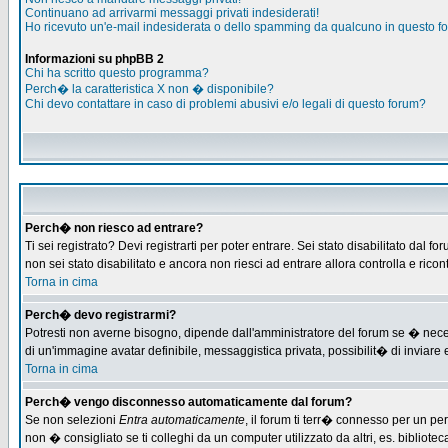
Continuano ad arrivarmi messaggi privati indesiderati!
Ho ricevuto un'e-mail indesiderata o dello spamming da qualcuno in questo f
Informazioni su phpBB 2
Chi ha scritto questo programma?
Perch� la caratteristica X non � disponibile?
Chi devo contattare in caso di problemi abusivi e/o legali di questo forum?
Perch� non riesco ad entrare?
Ti sei registrato? Devi registrarti per poter entrare. Sei stato disabilitato d
non sei stato disabilitato e ancora non riesci ad entrare allora controlla e ric
Torna in cima
Perch� devo registrarmi?
Potresti non averne bisogno, dipende dall'amministratore del forum se � necess
di un'immagine avatar definibile, messaggistica privata, possibilit� di inviare e
Torna in cima
Perch� vengo disconnesso automaticamente dal forum?
Se non selezioni
Entra automaticamente
, il forum ti terr� connesso per un pe
non � consigliato se ti colleghi da un computer utilizzato da altri, es. bibliotec