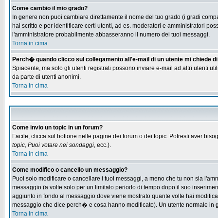
Come cambio il mio grado?
In genere non puoi cambiare direttamente il nome del tuo grado (i gradi compaio
hai scritto e per identificare certi utenti, ad es. moderatori e amministratori
l'amministratore probabilmente abbasseranno il numero dei tuoi messaggi.
Torna in cima
Perch� quando clicco sul collegamento all'e-mail di un utente mi chiede di f
Spiacente, ma solo gli utenti registrati possono inviare e-mail ad altri utenti u
da parte di utenti anonimi.
Torna in cima
Come invio un topic in un forum?
Facile, clicca sul bottone nelle pagine dei forum o dei topic. Potresti aver biso
topic, Puoi votare nei sondaggi
, ecc.).
Torna in cima
Come modifico o cancello un messaggio?
Puoi solo modificare o cancellare i tuoi messaggi, a meno che tu non sia l'am
messaggio (a volte solo per un limitato periodo di tempo dopo il suo inserime
aggiunto in fondo al messaggio dove viene mostrato quante volte hai modific
messaggio che dice perch� e cosa hanno modificato). Un utente normale in
Torna in cima