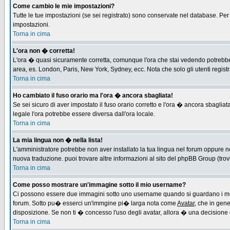
Come cambio le mie impostazioni?
Tutte le tue impostazioni (se sei registrato) sono conservate nel database. Per m
impostazioni.
Torna in cima
L'ora non � corretta!
L'ora � quasi sicuramente corretta, comunque l'ora che stai vedendo potrebbe es
area, es. London, Paris, New York, Sydney, ecc. Nota che solo gli utenti regist
Torna in cima
Ho cambiato il fuso orario ma l'ora � ancora sbagliata!
Se sei sicuro di aver impostato il fuso orario corretto e l'ora � ancora sbagliat
legale l'ora potrebbe essere diversa dall'ora locale.
Torna in cima
La mia lingua non � nella lista!
L'amministratore potrebbe non aver installato la tua lingua nel forum oppure ne
nuova traduzione. puoi trovare altre informazioni al sito del phpBB Group (trovi 
Torna in cima
Come posso mostrare un'immagine sotto il mio username?
Ci possono essere due immagini sotto uno username quando si guardano i messa
forum. Sotto pu� esserci un'immgine pi� larga nota come
Avatar
, che in gen
disposizione. Se non ti � concesso l'uso degli avatar, allora � una decisione d
Torna in cima