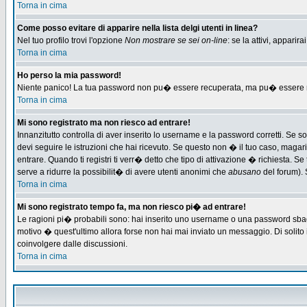
Torna in cima
Come posso evitare di apparire nella lista delgi utenti in linea?
Nel tuo profilo trovi l'opzione
Non mostrare se sei on-line
: se la attivi, appari
Torna in cima
Ho perso la mia password!
Niente panico! La tua password non pu� essere recuperata, ma pu� essere re-
Torna in cima
Mi sono registrato ma non riesco ad entrare!
Innanzitutto controlla di aver inserito lo username e la password corretti. Se 
devi seguire le istruzioni che hai ricevuto. Se questo non � il tuo caso, magari 
entrare. Quando ti registri ti verr� detto che tipo di attivazione � richiesta. Se 
serve a ridurre la possibilit� di avere utenti anonimi che
abusano
del forum). 
Torna in cima
Mi sono registrato tempo fa, ma non riesco pi� ad entrare!
Le ragioni pi� probabili sono: hai inserito uno username o una password sbagliat
motivo � quest'ultimo allora forse non hai mai inviato un messaggio. Di solito
coinvolgere dalle discussioni.
Torna in cima