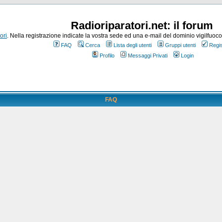
Radioriparatori.net: il forum
ori
. Nella registrazione indicate la vostra sede ed una e-mail del dominio vigilfuoco.it
FAQ
Cerca
Lista degli utenti
Gruppi utenti
Regis
Profilo
Messaggi Privati
Login
FAQ