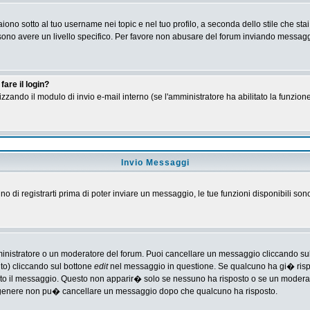
no sotto al tuo username nei topic e nel tuo profilo, a seconda dello stile che stai
 possono avere un livello specifico. Per favore non abusare del forum inviando messa
are il login?
tilizzando il modulo di invio e-mail interno (se l'amministratore ha abilitato la funzi
Invio Messaggi
gno di registrarti prima di poter inviare un messaggio, le tue funzioni disponibili son
ministratore o un moderatore del forum. Puoi cancellare un messaggio cliccando su
nto) cliccando sul bottone
edit
nel messaggio in questione. Se qualcuno ha gi� rispos
ato il messaggio. Questo non apparir� solo se nessuno ha risposto o se un moderat
 genere non pu� cancellare un messaggio dopo che qualcuno ha risposto.