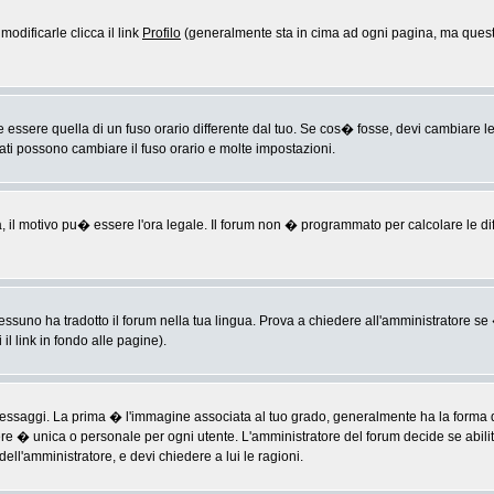
odificarle clicca il link
Profilo
(generalmente sta in cima ad ogni pagina, ma questo
sere quella di un fuso orario differente dal tuo. Se cos� fosse, devi cambiare le im
rati possono cambiare il fuso orario e molte impostazioni.
a, il motivo pu� essere l'ora legale. Il forum non � programmato per calcolare le diff
ssuno ha tradotto il forum nella tua lingua. Prova a chiedere all'amministratore se �
il link in fondo alle pagine).
ggi. La prima � l'immagine associata al tuo grado, generalmente ha la forma di ste
ere � unica o personale per ogni utente. L'amministratore del forum decide se abili
ell'amministratore, e devi chiedere a lui le ragioni.