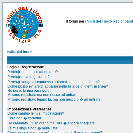
Il forum per
i Vigili del Fuoco Radioriparat
Indice del forum
Login e Registrazione
Perch� non riesco ad entrare?
Perch� devo registrarmi?
Perch� vengo disconnesso automaticamente dal forum?
Come posso evitare di apparire nella lista delgi utenti in linea?
Ho perso la mia password!
Mi sono registrato ma non riesco ad entrare!
Mi sono registrato tempo fa, ma non riesco pi� ad entrare!
Impostazioni e Preferenze
Come cambio le mie impostazioni?
L'ora non � corretta!
Ho cambiato il fuso orario ma l'ora � ancora sbagliata!
La mia lingua non � nella lista!
Come posso mostrare un'immagine sotto il mio username?