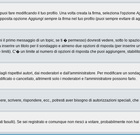
i fare modificando il tuo profilo. Una volta creata la firma, seleziona l'opzione
Ag
'apposita opzione
Aggiungi sempre la firma
nel tuo profilo (puoi sempre evitare di 
il primo messaggio di un topic, se ti � permesso) dovresti vedere, sotto lo spazio 
ta inserire un titolo per il sondaggio e almeno due opzioni di risposta (per inserire u
 limiti). C'� un limite al numero di opzioni di risposta che puoi aggiungere, stabilit
li rispettivi autori, dai moderatori e dall'amministratore. Per modificare un sonda
cato o cancellato, altrimenti solo i moderatori e l'amministratore possono farlo.
gere, scrivere, rispondere, ecc., potresti aver bisogno di autorizzazioni speciali, c
ti fasulli). Se sei registrato e comunque non riesci a votare, probabilmente non hai i 