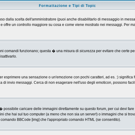
Formattazione e Tipi di Topic
o dalla scelta dell'amministratore (puoi anche disabilitarlo di messaggio in messa
 > e offre un controllo maggiore su cosa e come viene mostrato nei messaggi. Per ma
alcuni comandi funzionano; questa � una misura di
sicurezza
per evitare che certe p
sattivarlo.
 esprimere una sensazione o un'emozione con pochi caratteri, ad es. :) significa fe
agina di invio messaggi. Cerca di non esagerare nell'uso degli emoticon, possono f
� possibile caricare delle immagini direttamente su questo forum, per cui devi fa
ini che hai sul tuo computer (a meno che non sia un server!) o immagini che si trov
ia il comando BBCode [img] che l'appropriato comando HTML (se consentito).