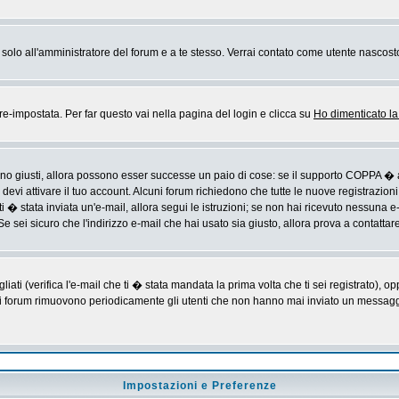
rai solo all'amministratore del forum e a te stesso. Verrai contato come utente nascost
impostata. Per far questo vai nella pagina del login e clicca su
Ho dimenticato l
sono giusti, allora possono esser successe un paio di cose: se il supporto COPPA � a
devi attivare il tuo account. Alcuni forum richiedono che tutte le nuove registrazioni
ti � stata inviata un'e-mail, allora segui le istruzioni; se non hai ricevuto nessuna e-m
Se sei sicuro che l'indirizzo e-mail che hai usato sia giusto, allora prova a contattar
i (verifica l'e-mail che ti � stata mandata la prima volta che ti sei registrato), op
 i forum rimuovono periodicamente gli utenti che non hanno mai inviato un messaggio
Impostazioni e Preferenze