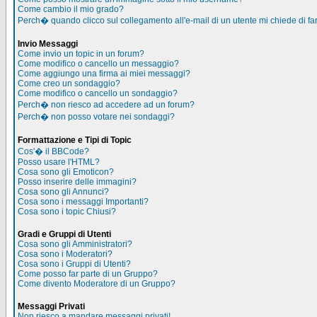
Come cambio il mio grado?
Perch� quando clicco sul collegamento all'e-mail di un utente mi chiede di far
Invio Messaggi
Come invio un topic in un forum?
Come modifico o cancello un messaggio?
Come aggiungo una firma ai miei messaggi?
Come creo un sondaggio?
Come modifico o cancello un sondaggio?
Perch� non riesco ad accedere ad un forum?
Perch� non posso votare nei sondaggi?
Formattazione e Tipi di Topic
Cos'� il BBCode?
Posso usare l'HTML?
Cosa sono gli Emoticon?
Posso inserire delle immagini?
Cosa sono gli Annunci?
Cosa sono i messaggi Importanti?
Cosa sono i topic Chiusi?
Gradi e Gruppi di Utenti
Cosa sono gli Amministratori?
Cosa sono i Moderatori?
Cosa sono i Gruppi di Utenti?
Come posso far parte di un Gruppo?
Come divento Moderatore di un Gruppo?
Messaggi Privati
Non riesco a mandare messaggi privati!