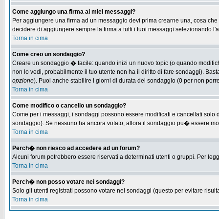
Come aggiungo una firma ai miei messaggi?
Per aggiungere una firma ad un messaggio devi prima crearne una, cosa che puo
decidere di aggiungere sempre la firma a tutti i tuoi messaggi selezionando l
Torna in cima
Come creo un sondaggio?
Creare un sondaggio � facile: quando inizi un nuovo topic (o quando modifichi 
non lo vedi, probabilmente il tuo utente non ha il diritto di fare sondaggi). Bas
opzione
). Puoi anche stabilire i giorni di durata del sondaggio (0 per non porre
Torna in cima
Come modifico o cancello un sondaggio?
Come per i messaggi, i sondaggi possono essere modificati e cancellati solo dag
sondaggio). Se nessuno ha ancora votato, allora il sondaggio pu� essere modifi
Torna in cima
Perch� non riesco ad accedere ad un forum?
Alcuni forum potrebbero essere riservati a determinati utenti o gruppi. Per leg
Torna in cima
Perch� non posso votare nei sondaggi?
Solo gli utenti registrati possono votare nei sondaggi (questo per evitare risulta
Torna in cima