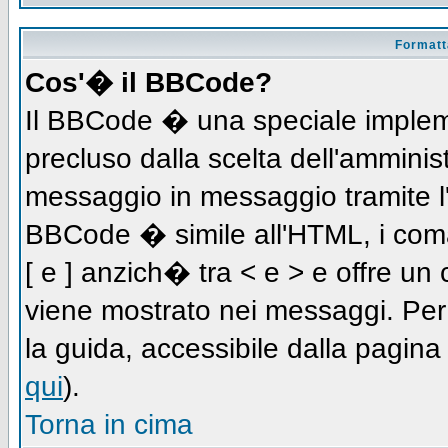
Formatta
Cos'� il BBCode?
Il BBCode � una speciale impleme
precluso dalla scelta dell'amminist
messaggio in messaggio tramite l'
BBCode � simile all'HTML, i coma
[ e ] anzich� tra < e > e offre u
viene mostrato nei messaggi. Per
la guida, accessibile dalla pagin
qui
).
Torna in cima